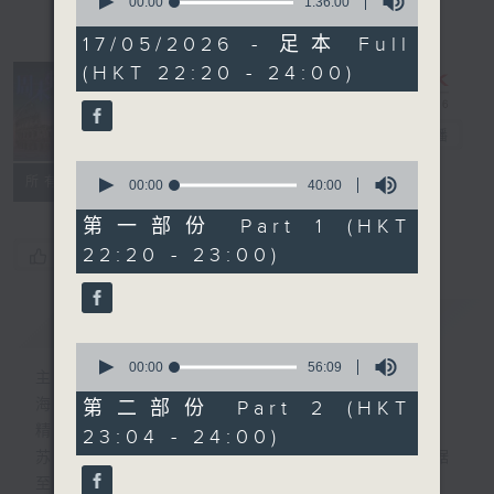
seconds
00:00
1:36:00
of
1
17/05/2026 - 足本 Full
hour,
(HKT 22:20 - 24:00)
36
minutes,
0
seconds
周末斗秀场
电台直播
0
所有集数
seconds
00:00
40:00
of
40
第一部份 Part 1 (HKT
minutes,
22:20 - 23:00)
您喜欢这个节目吗?
0
seconds
简介
GIST
0
seconds
00:00
56:09
主持人：海林、苏奭、黄梓勇
of
56
海林 — 多媒体策略师、资深瑜伽培训导师。
第二部份 Part 2 (HKT
minutes,
精通多国语言， 兴趣满天下。
23:04 - 24:00)
9
seconds
苏奭 — 麻省理工硕士男，经验主义者、数据
至上。精通中外历史文化通识。