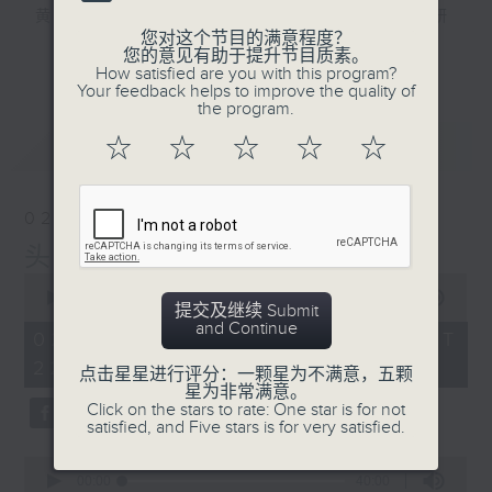
黄梓勇 — 博士级大学讲师，精通中国文史研
您对这个节目的满意程度？
究，热爱运动和「阿美咔叽」，资深猫奴。
更多...
您的意见有助于提升节目质素。
How satisfied are you with this program?
Your feedback helps to improve the quality of
逢星期日10点晚间新闻后至12点，三位主持
the program.
— 海林、苏奭、黄梓勇，同听众一齐打开脑
最新
LATEST
☆
☆
☆
☆
☆
洞，由冷知识到社会现象，再由历史事件到流
行文化，喺斗「秀」场度展开一星期一次嘅脑
力大「秀」！
02/08/2026
头发
0
seconds
00:00
1:36:00
提交及继续 Submit
of
and Continue
1
02/08/2026 - 足本 Full (HKT
hour,
22:20 - 24:00)
36
点击星星进行评分：一颗星为不满意，五颗
minutes,
星为非常满意。
0
Click on the stars to rate: One star is for not
seconds
satisfied, and Five stars is for very satisfied.
0
seconds
00:00
40:00