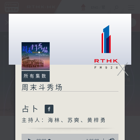
ENG
/
繁
×
全新 RTHK On The Go
取得
一手掌握 RTHK 电台、电视节目
X
所有集数
周末斗秀场
占卜
主持人：海林、苏奭、黄梓勇
0