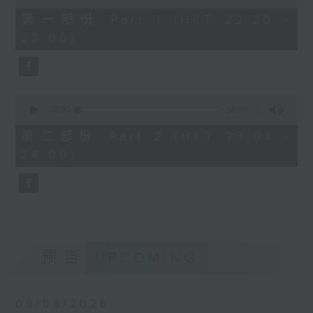
of
40
第一部份 Part 1 (HKT 22:20 -
minutes,
23:00)
0
seconds
0
seconds
00:00
56:09
of
56
第二部份 Part 2 (HKT 23:04 -
minutes,
24:00)
9
seconds
预告
UPCOMING
09/08/2026