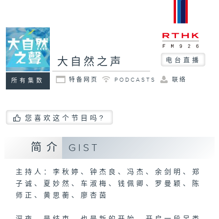
大自然之声
电台直播
特备网页
PODCASTS
联络
所有集数
您喜欢这个节目吗?
简介
GIST
主持人：李秋婷、钟杰良、冯杰、余剑明、郑
子诚、夏妙然、车淑梅、钱佩卿、罗曼颖、陈
师正、黄思蘅、廖杏茵