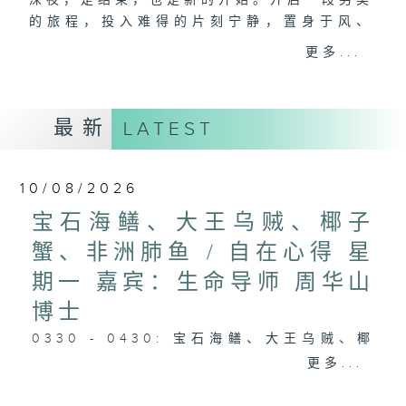
深夜，是结束，也是新的开始。开启一段另类
的旅程，投入难得的片刻宁静，置身于风、
树、鸟声之中，享受放空。
更多...
第一台播放时间
星期一至六03:30至05:00
最新
LATEST
#香港电台文教组
10/08/2026
宝石海鳝、大王乌贼、椰子
蟹、非洲肺鱼 / 自在心得 星
期一 嘉宾：生命导师 周华山
博士
0330 - 0430: 宝石海鳝、大王乌贼、椰
子蟹、非洲肺鱼
更多...
0430 - 0500: #17 讨厌爸爸的四十几岁
男子