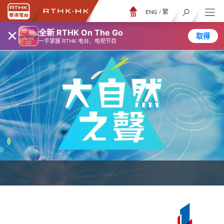
ENG
/
繁
×
全新 RTHK On The Go
取得
一手掌握 RTHK 电台、电视节目
...