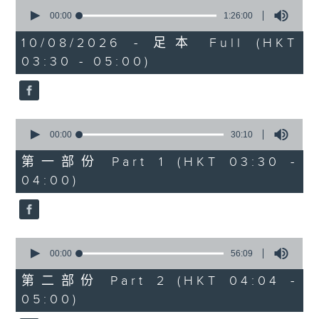
0
seconds
00:00
1:26:00
of
1
10/08/2026 - 足本 Full (HKT
hour,
03:30 - 05:00)
26
minutes,
0
seconds
0
seconds
00:00
30:10
of
30
第一部份 Part 1 (HKT 03:30 -
minutes,
04:00)
10
seconds
0
seconds
00:00
56:09
of
56
第二部份 Part 2 (HKT 04:04 -
minutes,
05:00)
9
seconds