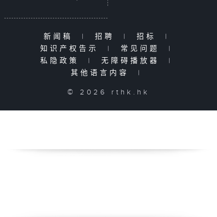
新闻稿
|
招聘
|
招标
|
知识产权告示
|
常见问题
|
私隐政策
|
无障碍播放器
|
其他语言内容
|
© 2026 rthk.hk