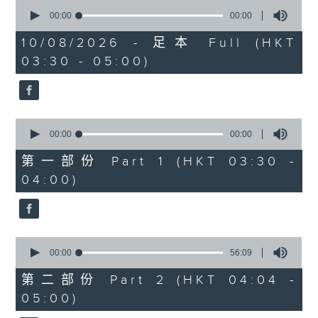
0
seconds
00:00
00:00
of
0
10/08/2026 - 足本 Full (HKT
seconds
03:30 - 05:00)
0
seconds
00:00
00:00
of
0
第一部份 Part 1 (HKT 03:30 -
seconds
04:00)
0
seconds
00:00
56:09
of
56
第二部份 Part 2 (HKT 04:04 -
minutes,
05:00)
9
seconds