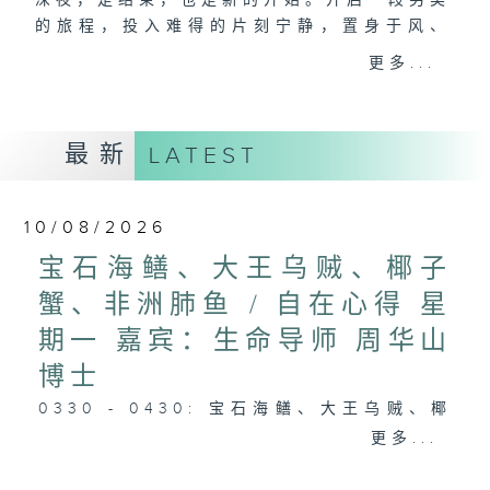
深夜，是结束，也是新的开始。开启一段另类
的旅程，投入难得的片刻宁静，置身于风、
树、鸟声之中，享受放空。
更多...
第一台播放时间
星期一至六03:30至05:00
最新
LATEST
#香港电台文教组
10/08/2026
宝石海鳝、大王乌贼、椰子
蟹、非洲肺鱼 / 自在心得 星
期一 嘉宾：生命导师 周华山
博士
0330 - 0430: 宝石海鳝、大王乌贼、椰
子蟹、非洲肺鱼
更多...
0430 - 0500: #17 讨厌爸爸的四十几岁
男子