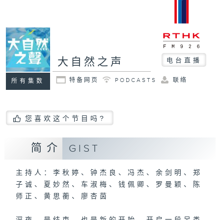
大自然之声
电台直播
特备网页
PODCASTS
联络
所有集数
您喜欢这个节目吗?
简介
GIST
主持人：李秋婷、钟杰良、冯杰、余剑明、郑
子诚、夏妙然、车淑梅、钱佩卿、罗曼颖、陈
师正、黄思蘅、廖杏茵