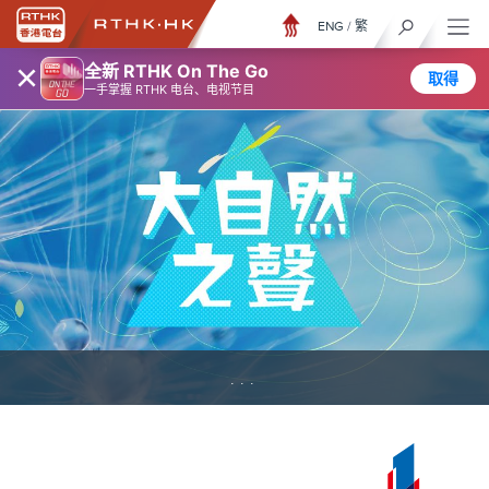
ENG
/
繁
×
全新 RTHK On The Go
取得
一手掌握 RTHK 电台、电视节目
...