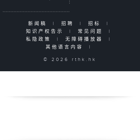
新闻稿
|
招聘
|
招标
|
知识产权告示
|
常见问题
|
私隐政策
|
无障碍播放器
|
其他语言内容
|
© 2026 rthk.hk