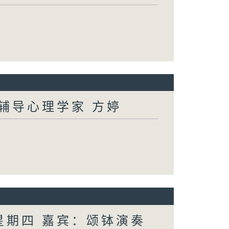
：辅导心理学家 方婷
 星期四 嘉宾：颂钵演奏