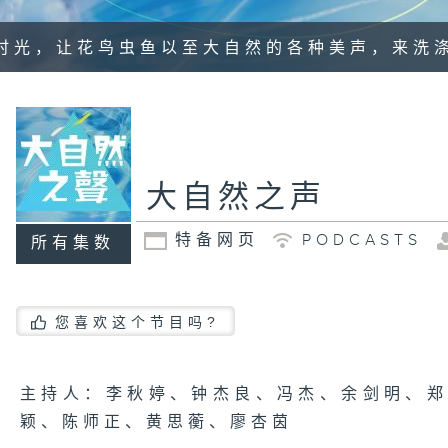
时光，让花鸟虫鱼以至大自然的各种美声，来洗
大自然之声
特备网页
PODCASTS
所有集数
您喜欢这个节目吗?
主持人：李秋婷、钟杰良、冯杰、余剑明、
颖、陈师正、黄思蘅、廖杏茵