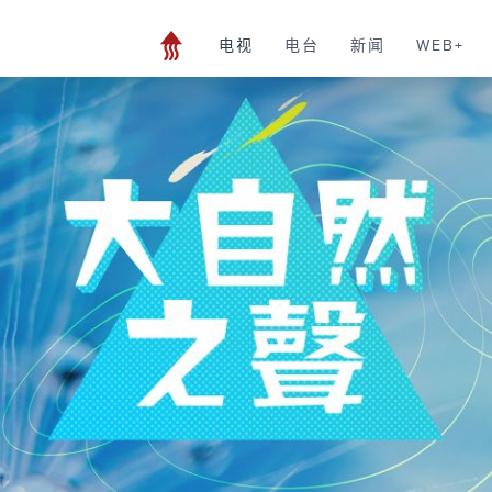
电视
电台
新闻
WEB+