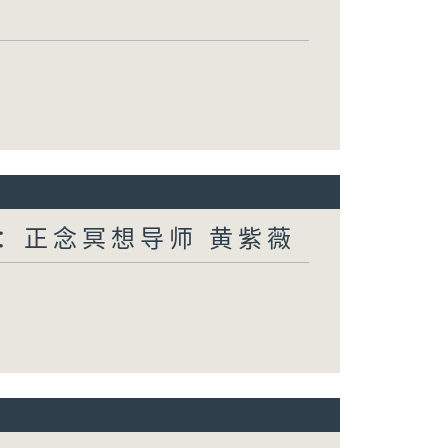
宾：正念冥想导师 黄紫薇