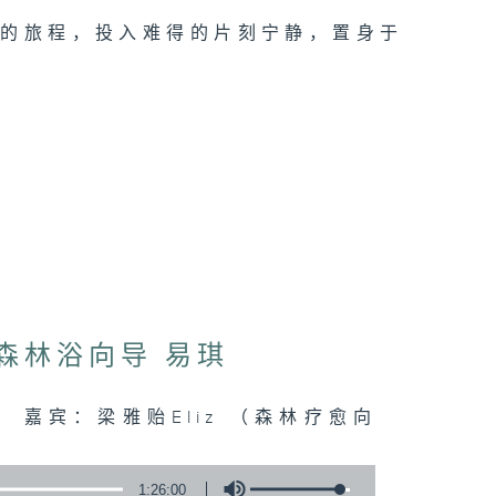
类的旅程，投入难得的片刻宁静，置身于
：森林浴向导 易琪
连结 嘉宾：梁雅贻Eliz （森林疗愈向
1:26:00