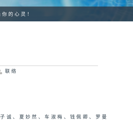
涤你的心灵！
联络
郑子诚、夏妙然、车淑梅、钱佩卿、罗曼