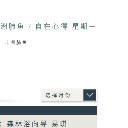
肺鱼 / 自在心得 星期一
蟹、非洲肺鱼
宾：森林浴向导 易琪