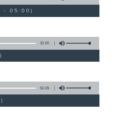
 - 05:00)
30:00
)
56:09
)