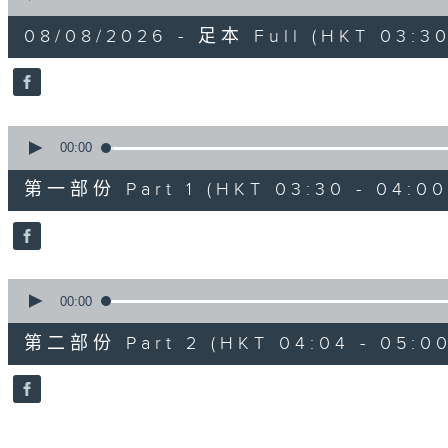
of
1
08/08/2026 - 足本 Full (HKT 03:30
hour,
26
minutes,
0
seconds
Volume
90%
0
seconds
00:00
of
30
第一部份 Part 1 (HKT 03:30 - 04:00
minutes,
0
seconds
Volume
90%
0
seconds
00:00
of
56
第二部份 Part 2 (HKT 04:04 - 05:00
minutes,
9
seconds
Volume
90%