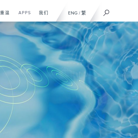
重温
APPS
我们
ENG
/
繁