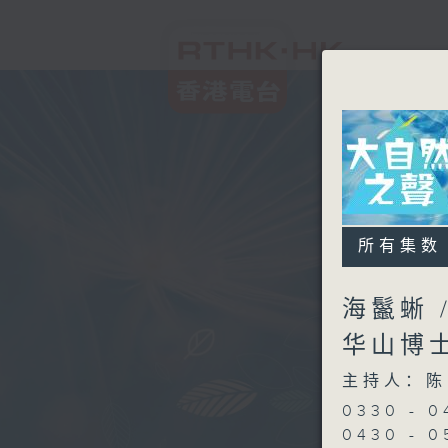
所有集数
海鬣蜥 
华山博
主持人：陈
0330 - 
0430 - 