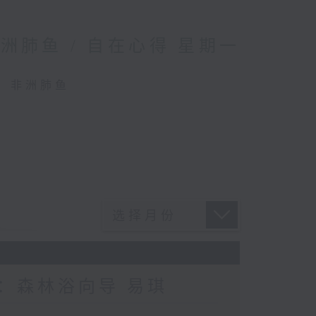
肺鱼 / 自在心得 星期一
蟹、非洲肺鱼
宾：森林浴向导 易琪