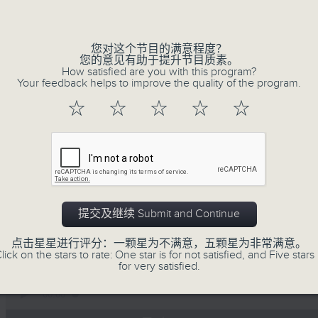
深夜，是结束，也是新的开始。开启一段另
Volume
风、树、鸟声之中，享受放空。
您对这个节目的满意程度？
您的意见有助于提升节目质素。
第一台播放时间
How satisfied are you with this program?
星期一至六03:30至05:00
Your feedback helps to improve the quality of the program.
☆
☆
☆
☆
☆
#香港电台文教组
08/08/2026
有毒植物 / 森林浴 星期六 嘉宾
提交及继续 Submit and Continue
0330 - 0430: 有毒植物
点击星星进行评分：一颗星为不满意，五颗星为非常满意。
0430 - 0500: #39 与生俱来的大自然
lick on the stars to rate: One star is for not satisfied, and Five stars 
for very satisfied.
导）
0
seconds
00:00
of
1