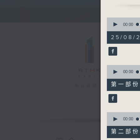
清晨的美好
0
seconds
00:00
of
1
25/08/
hour,
26
minutes,
0
seconds
90%
0
seconds
00:00
of
30
第一部份 P
电台直播
minutes,
10
seconds
90%
0
seconds
00:00
of
56
第二部份 P
minutes,
10