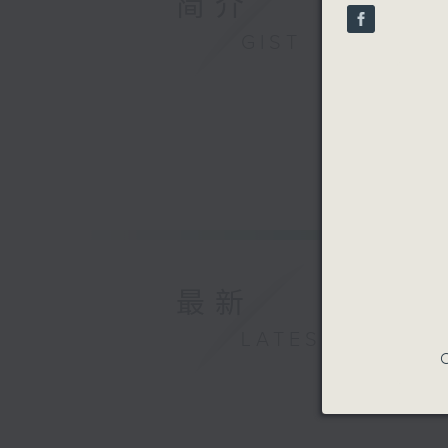
简介
seconds
90%
GIST
最新
LATEST
C