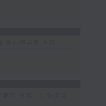
：辅导心理学家 方婷
 星期四 嘉宾：颂钵演奏