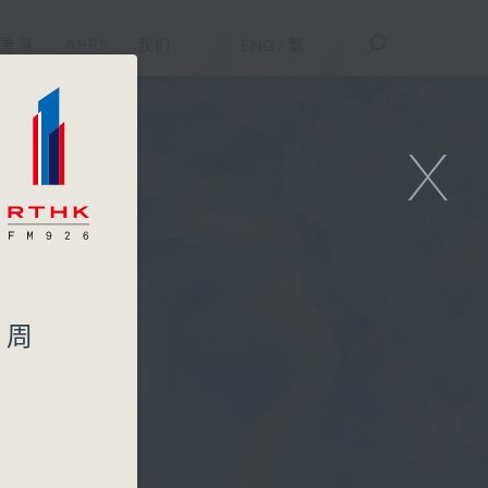
重温
APPS
我们
ENG
/
繁
X
 周