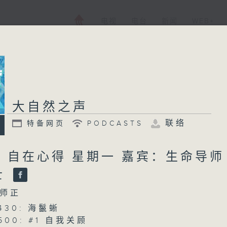
电视
电台
新闻
WEB+
大自然之声
联络
特备网页
PODCASTS
/ 自在心得 星期一 嘉宾：生命导师
士
师正
0430: 海鬣蜥
0500: #1 自我关顾