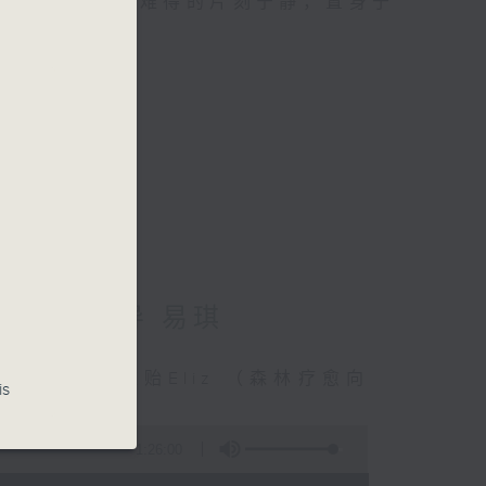
类的旅程，投入难得的片刻宁静，置身于
：森林浴向导 易琪
连结 嘉宾：梁雅贻Eliz （森林疗愈向
is
1:26:00