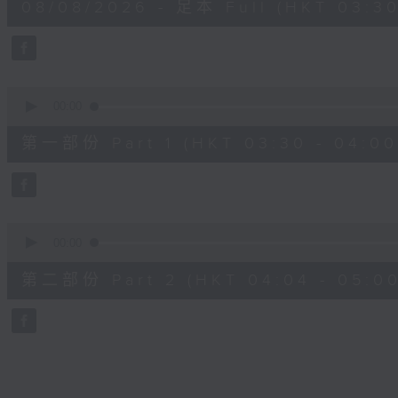
08/08/2026 - 足本 Full (HKT 03:30
hour,
26
minutes,
0
seconds
Volume
90%
0
seconds
00:00
of
30
第一部份 Part 1 (HKT 03:30 - 04:00
minutes,
0
seconds
Volume
90%
0
seconds
00:00
of
56
第二部份 Part 2 (HKT 04:04 - 05:00
minutes,
9
seconds
Volume
90%