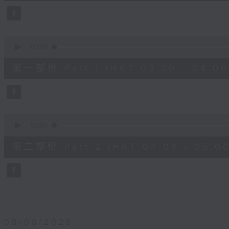
25
minutes,
59
seconds
Volume
90%
0
seconds
00:00
of
30
第一部份 Part 1 (HKT 03:30 - 04:00
minutes,
0
seconds
Volume
90%
0
seconds
00:00
of
56
第二部份 Part 2 (HKT 04:04 - 05:00
minutes,
9
seconds
Volume
90%
08/08/2026