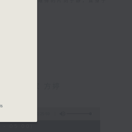
类的旅程，投入难得的片刻宁静，置身于
辅导心理学家 方婷
is
1:25:59
 - 05:00)