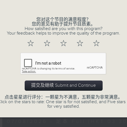
深夜，是结束，也是新的开始。开启一段另
Volume
风、树、鸟声之中，享受放空。
您对这个节目的满意程度？
您的意见有助于提升节目质素。
第一台播放时间
How satisfied are you with this program?
星期一至六03:30至05:00
Your feedback helps to improve the quality of the program.
☆
☆
☆
☆
☆
#香港电台文教组
07/08/2026
树懒 / 迈向圆满 星期五 嘉宾：
提交及继续 Submit and Continue
0330 - 0430: 树懒
点击星星进行评分：一颗星为不满意，五颗星为非常满意。
0430 - 0500: #13 人际关系指数
lick on the stars to rate: One star is for not satisfied, and Five stars 
0
for very satisfied.
seconds
00:00
of
1
07/08/2026 - 足本 Full (HKT 03:30
hour,