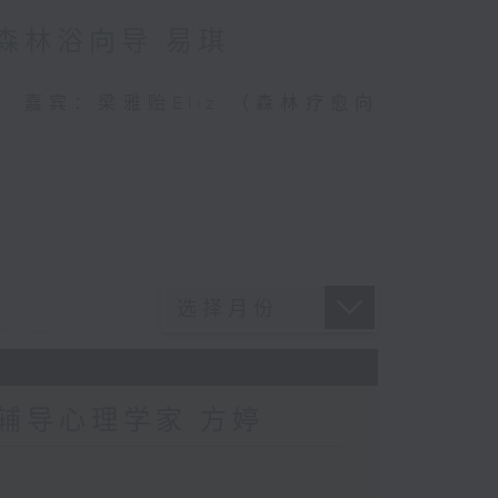
：森林浴向导 易琪
连结 嘉宾：梁雅贻Eliz （森林疗愈向
：辅导心理学家 方婷