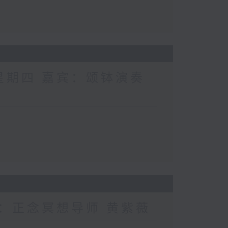
 星期四 嘉宾：颂钵演奏
宾：正念冥想导师 黄紫薇