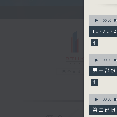
清晨的美好
0
seconds
00:00
of
1
16/09/
hour,
25
minutes,
59
seconds
90%
0
seconds
00:00
of
30
第一部份 P
电台直播
minutes,
0
seconds
90%
0
seconds
00:00
of
56
第二部份 P
minutes,
9