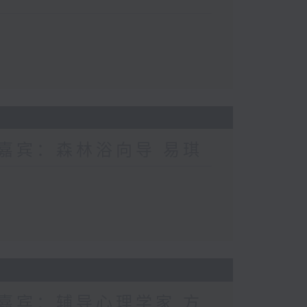
 嘉宾：森林浴向导 易琪
 嘉宾：辅导心理学家 方