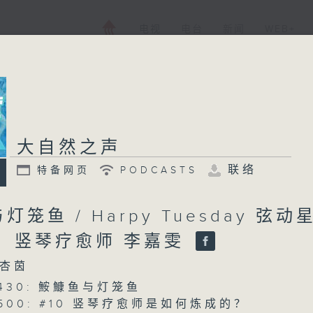
电视
电台
新闻
WEB+
大自然之声
联络
特备网页
PODCASTS
笼鱼 / Harpy Tuesday 弦动
宾：竖琴疗愈师 李嘉雯
杏茵
 0430: 鮟鱇鱼与灯笼鱼
 0500: #10 竖琴疗愈师是如何炼成的？