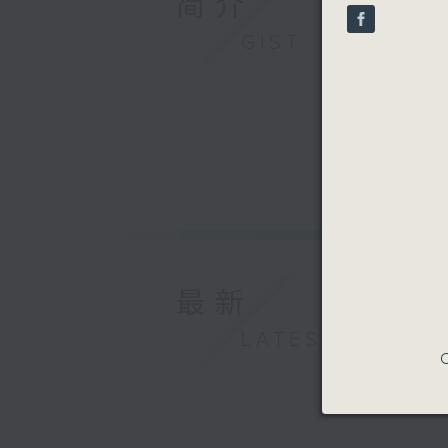
简介
seconds
90%
GIST
最新
LATEST
C