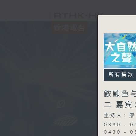
所有集数
鮟鱇鱼与灯
二 嘉
主持人：廖
0330 -
0430 -