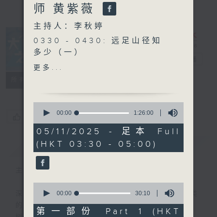
师 黄紫薇
主持人：李秋婷
0330 - 0430: 远足山径知
多少（一）
大自然之声
电台直播
0430 - 0500: #17 一行禅
更多...
师：灌溉朋友心中的花
特备网页
PODCASTS
联络
所有集数
0
seconds
00:00
1:26:00
您喜欢这个节目吗?
of
1
05/11/2025 - 足本 Full
hour,
(HKT 03:30 - 05:00)
简介
26
GIST
minutes,
0
seconds
主持人：李秋婷
0
seconds
00:00
30:10
深夜，是结束，也是新的开始。开启一段另类
of
的旅程，投入难得的片刻宁静，置身于风、
30
第一部份 Part 1 (HKT
minutes,