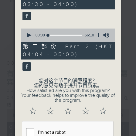
树、鸟声之中，享受放空。
03:30 - 04:00)
10
seconds
第一台播放时间
更多...
星期一至六03:30至05:00
0
seconds
00:00
56:10
#香港电台文教组
of
最新
LATEST
56
第二部份 Part 2 (HKT
minutes,
04:04 - 05:00)
10
seconds
08/08/2026
有毒植物 / 森林浴 星期六 嘉
您对这个节目的满意程度？
宾：森林浴向导 易琪
您的意见有助于提升节目质素。
How satisfied are you with this program?
0330 - 0430: 有毒植物
Your feedback helps to improve the quality of
0430 - 0500: #39 与生俱来的大自然连
the program.
结 嘉宾：梁雅贻Eliz （森林疗愈向导）
☆
☆
☆
☆
☆
0
seconds
00:00
1:26:00
of
1
08/08/2026 - 足本 Full (HKT
hour,
03:30 - 05:00)
26