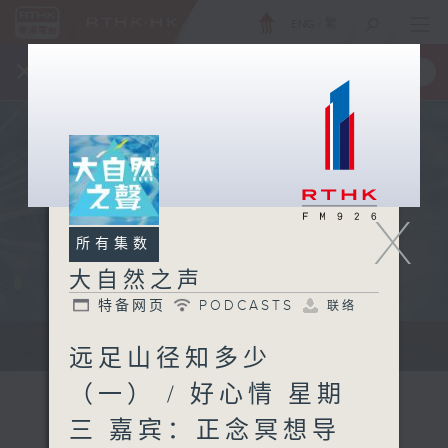
ENG
/
繁
×
全新 RTHK On The Go
取得
一手掌握 RTHK 电台、电视节目
X
所有集数
大自然之声
特备网页
PODCASTS
联络
...
远足山径知多少
（一） / 好心情 星期
三 嘉宾：正念冥想导