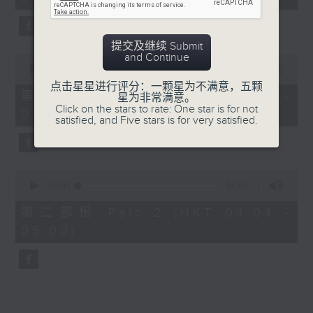
minutes,
0
seconds
提交及继续 Submit
and Continue
0
seconds
00:00
30:00
of
点击星星进行评分：一颗星为不满意，五颗
30
第一部份 Part 1 (HKT 03:30 -
星为非常满意。
minutes,
Click on the stars to rate: One star is for not
04:00)
0
satisfied, and Five stars is for very satisfied.
seconds
0
seconds
00:00
56:09
of
56
第二部份 Part 2 (HKT 04:04 -
minutes,
05:00)
9
seconds