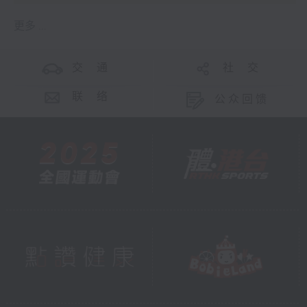
更多 ...
交 通
社 交
联 络
公众回馈