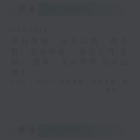
预告
UPCOMING
10/08/2026
宝石海鳝、大王乌贼、椰子
蟹、非洲肺鱼 / 自在心得 星
期一 嘉宾：生命导师 周华山
博士
0330 - 0430: 宝石海鳝、大王乌贼、椰
子蟹、非洲肺鱼
更多...
0430 - 0500: #17 讨厌爸爸的四十几岁
男子
重温
CATCHUP