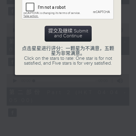
0
seconds
00:00
00:00
提交及继续 Submit
of
and Continue
0
第一部份 Part 1 (HKT 03:30 -
seconds
点击星星进行评分：一颗星为不满意，五颗
04:00)
星为非常满意。
Click on the stars to rate: One star is for not
satisfied, and Five stars is for very satisfied.
0
seconds
00:00
00:00
of
0
第二部份 Part 2 (HKT 04:04 -
seconds
05:00)