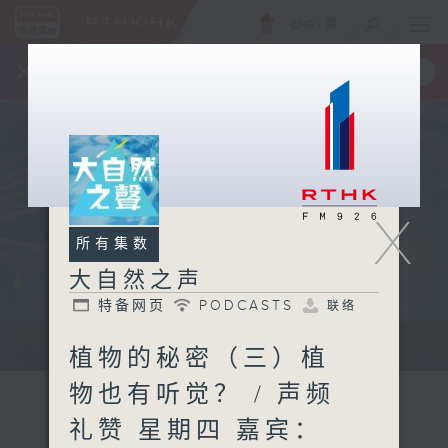
ENG
/
繁
×
全新 RTHK On The Go
取得
一手掌握 RTHK 电台、电视节目
X
所有集数
大自然之声
特备网页
PODCASTS
联络
...
植物的秘密（三）植
物也有听觉？ / 声频
礼赞 星期四 嘉宾：