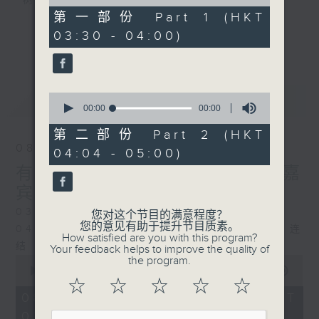
树、鸟声之中，享受放空。
of
0
第一部份 Part 1 (HKT
seconds
03:30 - 04:00)
第一台播放时间
更多...
星期一至六03:30至05:00
#香港电台文教组
0
最新
LATEST
seconds
00:00
00:00
of
0
第二部份 Part 2 (HKT
seconds
08/08/2026
04:04 - 05:00)
有毒植物 / 森林浴 星期六 嘉
宾：森林浴向导 易琪
0330 - 0430: 有毒植物
您对这个节目的满意程度？
您的意见有助于提升节目质素。
0430 - 0500: #39 与生俱来的大自然连
How satisfied are you with this program?
结 嘉宾：梁雅贻Eliz （森林疗愈向导）
Your feedback helps to improve the quality of
0
the program.
seconds
00:00
00:00
of
☆
☆
☆
☆
☆
0
08/08/2026 - 足本 Full (HKT
seconds
03:30 - 05:00)