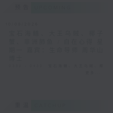
预告
UPCOMING
10/08/2026
宝石海鳝、大王乌贼、椰子
蟹、非洲肺鱼 / 自在心得 星
期一 嘉宾：生命导师 周华山
博士
0330 - 0430: 宝石海鳝、大王乌贼、椰
子蟹、非洲肺鱼
更多...
0430 - 0500: #17 讨厌爸爸的四十几岁
男子
重温
CATCHUP