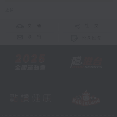
更多 ...
交 通
社 交
联 络
公众回馈