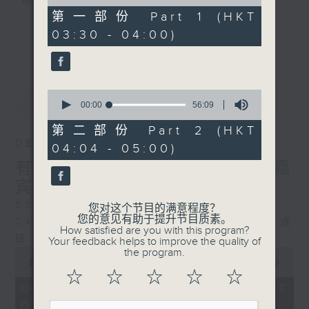
树、鸟声之中，享受放空。
of
30
第一部份 Part 1 (HKT
minutes,
03:30 - 04:00)
第一台播放时间
10
更多...
seconds
星期一至六03:30至05:00
#香港电台文教组
0
最新
LATEST
seconds
00:00
56:09
of
56
第二部份 Part 2 (HKT
minutes,
08/08/2026
04:04 - 05:00)
9
seconds
有毒植物 / 森林浴 星期六 嘉
宾：森林浴向导 易琪
0330 - 0430: 有毒植物
您对这个节目的满意程度？
您的意见有助于提升节目质素。
0430 - 0500: #39 与生俱来的大自然连
How satisfied are you with this program?
结 嘉宾：梁雅贻Eliz （森林疗愈向导）
Your feedback helps to improve the quality of
0
the program.
seconds
00:00
1:26:00
of
☆
☆
☆
☆
☆
1
08/08/2026 - 足本 Full (HKT
hour,
03:30 - 05:00)
26