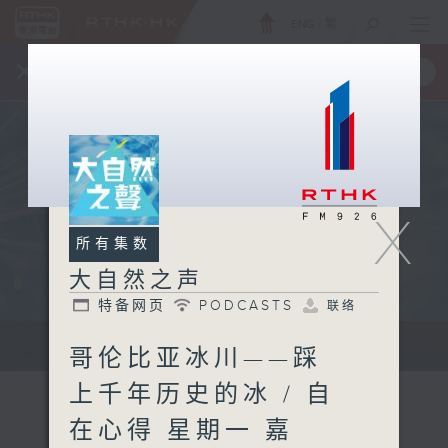
ENG
/
繁
×
全新 RTHK On The Go
取得
一手掌握 RTHK 电台、电视节目
X
所有集数
大自然之声
特备网页
PODCASTS
联络
...
哥伦比亚冰川——踩
上千年历史的冰 / 自
在心得 星期一 嘉