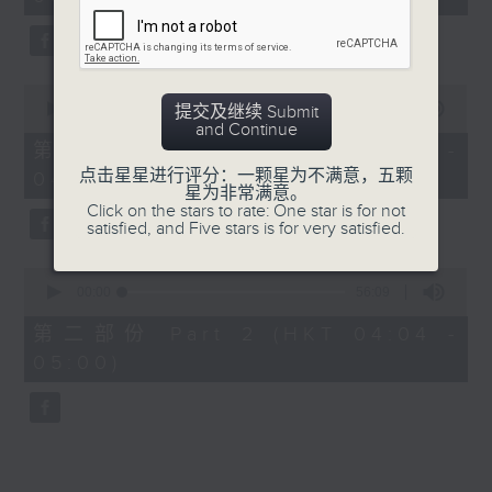
minutes,
0
seconds
0
seconds
00:00
30:00
提交及继续 Submit
of
and Continue
30
第一部份 Part 1 (HKT 03:30 -
minutes,
点击星星进行评分：一颗星为不满意，五颗
04:00)
0
星为非常满意。
seconds
Click on the stars to rate: One star is for not
satisfied, and Five stars is for very satisfied.
0
seconds
00:00
56:09
of
56
第二部份 Part 2 (HKT 04:04 -
minutes,
05:00)
9
seconds