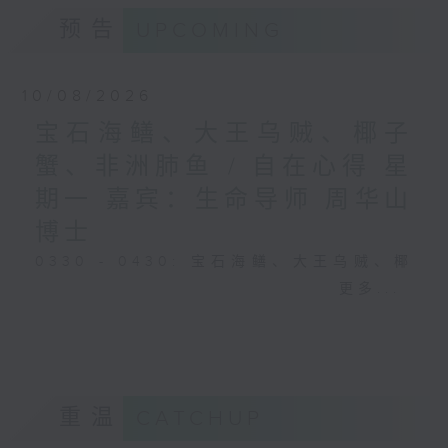
预告
UPCOMING
10/08/2026
宝石海鳝、大王乌贼、椰子
蟹、非洲肺鱼 / 自在心得 星
期一 嘉宾：生命导师 周华山
博士
0330 - 0430: 宝石海鳝、大王乌贼、椰
子蟹、非洲肺鱼
更多...
0430 - 0500: #17 讨厌爸爸的四十几岁
男子
重温
CATCHUP