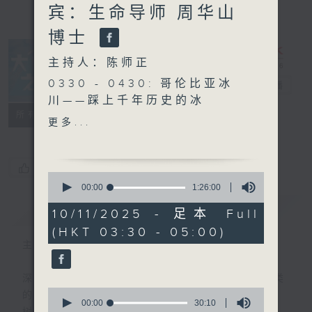
宾：生命导师 周华山
博士
主持人：陈师正
0330 - 0430: 哥伦比亚冰
大自然之声
电台直播
川——踩上千年历史的冰
特备网页
PODCASTS
联络
所有集数
0430 - 0500: #11 为天所
更多...
用
您喜欢这个节目吗?
0
seconds
00:00
1:26:00
of
简介
GIST
1
10/11/2025 - 足本 Full
hour,
(HKT 03:30 - 05:00)
26
minutes,
主持人：陈师正
0
seconds
深夜，是结束，也是新的开始。开启一段另类
0
的旅程，投入难得的片刻宁静，置身于风、
seconds
00:00
30:10