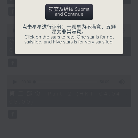
minutes,
0
提交及继续 Submit
seconds
and Continue
0
点击星星进行评分：一颗星为不满意，五颗
seconds
00:00
30:00
星为非常满意。
of
Click on the stars to rate: One star is for not
30
satisfied, and Five stars is for very satisfied.
第一部份 Part 1 (HKT 03:30 -
minutes,
04:00)
0
seconds
0
seconds
00:00
56:09
of
56
第二部份 Part 2 (HKT 04:04 -
minutes,
05:00)
9
seconds