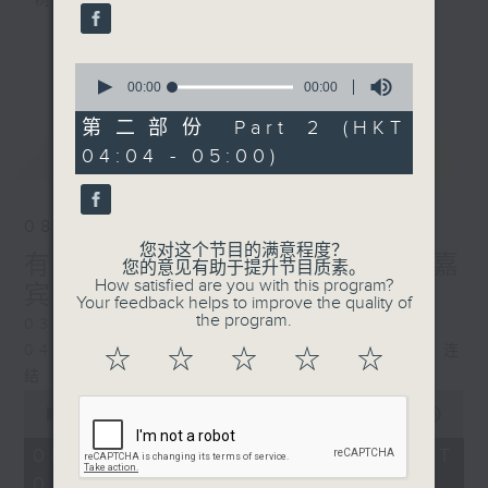
树、鸟声之中，享受放空。
第一台播放时间
更多...
0
星期一至六03:30至05:00
seconds
00:00
00:00
of
0
第二部份 Part 2 (HKT
#香港电台文教组
seconds
最新
LATEST
04:04 - 05:00)
08/08/2026
您对这个节目的满意程度？
有毒植物 / 森林浴 星期六 嘉
您的意见有助于提升节目质素。
How satisfied are you with this program?
宾：森林浴向导 易琪
Your feedback helps to improve the quality of
the program.
0330 - 0430: 有毒植物
0430 - 0500: #39 与生俱来的大自然连
☆
☆
☆
☆
☆
结 嘉宾：梁雅贻Eliz （森林疗愈向导）
0
seconds
00:00
1:26:00
of
1
08/08/2026 - 足本 Full (HKT
hour,
03:30 - 05:00)
26