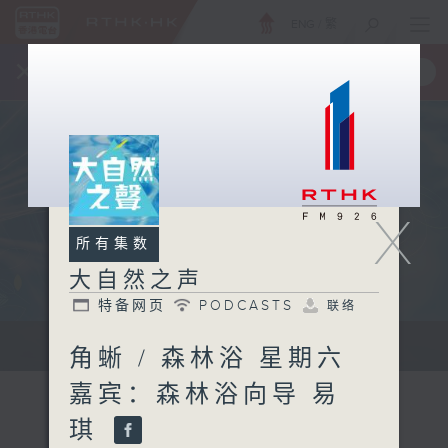
ENG
/
繁
×
全新 RTHK On The Go
取得
一手掌握 RTHK 电台、电视节目
X
所有集数
大自然之声
特备网页
PODCASTS
联络
...
角蜥 / 森林浴 星期六
嘉宾：森林浴向导 易
琪