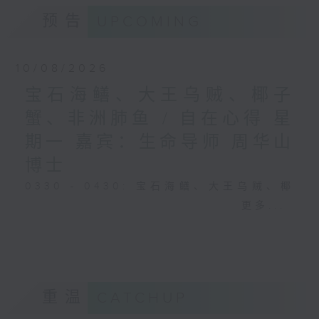
预告
UPCOMING
10/08/2026
宝石海鳝、大王乌贼、椰子
蟹、非洲肺鱼 / 自在心得 星
期一 嘉宾：生命导师 周华山
博士
0330 - 0430: 宝石海鳝、大王乌贼、椰
子蟹、非洲肺鱼
更多...
0430 - 0500: #17 讨厌爸爸的四十几岁
男子
重温
CATCHUP