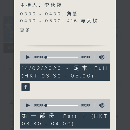
主持人：李秋婷
0330 - 0430: 角蜥
0430 - 0500: #16 与大树
谈心 (六) 树木间的沟通
更多...
大自然之声
电台直播
特备网页
PODCASTS
联络
所有集数
0
seconds
00:00
00:00
of
0
14/02/2026 - 足本 Full
您喜欢这个节目吗?
seconds
(HKT 03:30 - 05:00)
简介
GIST
0
主持人：李秋婷
seconds
00:00
00:00
of
0
第一部份 Part 1 (HKT
深夜，是结束，也是新的开始。开启一段另类
seconds
03:30 - 04:00)
的旅程，投入难得的片刻宁静，置身于风、