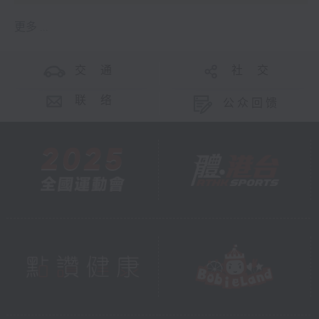
更多 ...
交 通
社 交
联 络
公众回馈