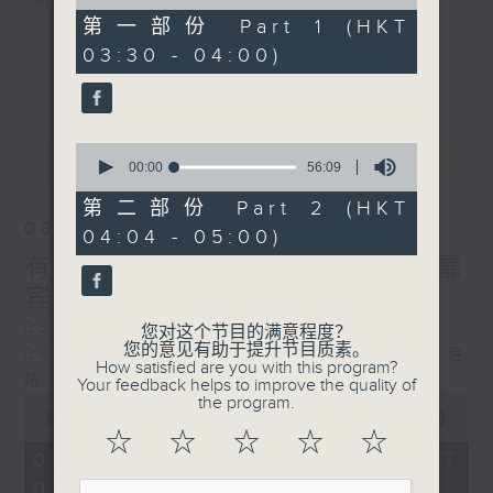
树、鸟声之中，享受放空。
of
30
第一部份 Part 1 (HKT
minutes,
03:30 - 04:00)
第一台播放时间
10
更多...
seconds
星期一至六03:30至05:00
#香港电台文教组
0
最新
LATEST
seconds
00:00
56:09
of
56
第二部份 Part 2 (HKT
minutes,
08/08/2026
04:04 - 05:00)
9
seconds
有毒植物 / 森林浴 星期六 嘉
宾：森林浴向导 易琪
0330 - 0430: 有毒植物
您对这个节目的满意程度？
您的意见有助于提升节目质素。
0430 - 0500: #39 与生俱来的大自然连
How satisfied are you with this program?
结 嘉宾：梁雅贻Eliz （森林疗愈向导）
Your feedback helps to improve the quality of
0
the program.
seconds
00:00
1:26:00
of
☆
☆
☆
☆
☆
1
08/08/2026 - 足本 Full (HKT
hour,
03:30 - 05:00)
26