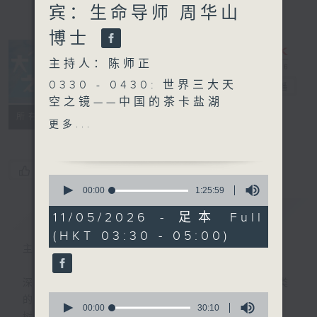
宾：生命导师 周华山
博士
主持人：陈师正
0330 - 0430: 世界三大天
大自然之声
电台直播
空之镜——中国的茶卡盐湖
特备网页
PODCASTS
联络
所有集数
0430 - 0500: #4 连结内
更多...
在小孩
您喜欢这个节目吗?
0
seconds
00:00
1:25:59
of
简介
GIST
1
11/05/2026 - 足本 Full
hour,
(HKT 03:30 - 05:00)
25
minutes,
主持人：陈师正
59
seconds
深夜，是结束，也是新的开始。开启一段另类
0
的旅程，投入难得的片刻宁静，置身于风、
seconds
00:00
30:10