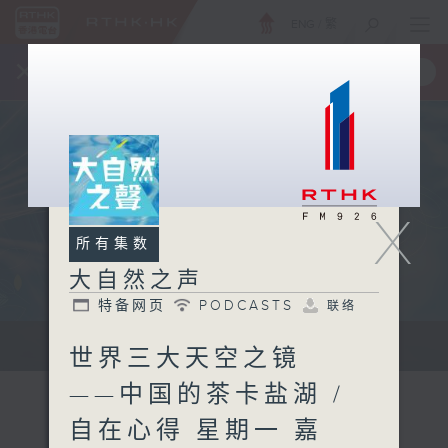
ENG
/
繁
×
全新 RTHK On The Go
取得
一手掌握 RTHK 电台、电视节目
X
所有集数
大自然之声
特备网页
PODCASTS
联络
...
世界三大天空之镜
——中国的茶卡盐湖 /
自在心得 星期一 嘉