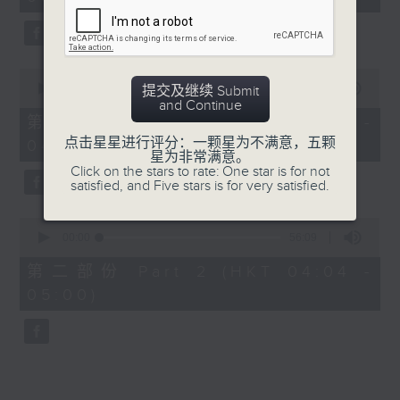
minutes,
0
seconds
0
seconds
00:00
30:00
提交及继续 Submit
of
and Continue
30
第一部份 Part 1 (HKT 03:30 -
minutes,
点击星星进行评分：一颗星为不满意，五颗
04:00)
0
星为非常满意。
seconds
Click on the stars to rate: One star is for not
satisfied, and Five stars is for very satisfied.
0
seconds
00:00
56:09
of
56
第二部份 Part 2 (HKT 04:04 -
minutes,
05:00)
9
seconds