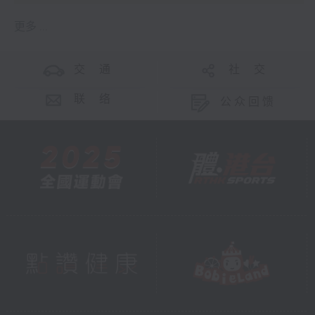
更多 ...
交 通
社 交
联 络
公众回馈