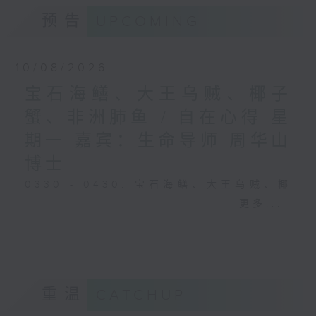
预告
UPCOMING
10/08/2026
宝石海鳝、大王乌贼、椰子
蟹、非洲肺鱼 / 自在心得 星
期一 嘉宾：生命导师 周华山
博士
0330 - 0430: 宝石海鳝、大王乌贼、椰
子蟹、非洲肺鱼
更多...
0430 - 0500: #17 讨厌爸爸的四十几岁
男子
重温
CATCHUP