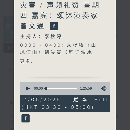
灾害 / 声频礼赞 星期
四 嘉宾：颂钵演奏家
曾文通
大自然之声
电台直播
主持人：李秋婷
0330 - 0430: 从杨牧〈山
特备网页
PODCASTS
联络
所有集数
风海雨〉到吴晟〈笔记浊水
溪〉看河流的作用与灾害
更多...
0430 - 0500: #6 休息
您喜欢这个节目吗?
0
简介
GIST
seconds
00:00
1:25:59
of
1
11/06/2026 - 足本 Full
主持人：李秋婷
hour,
(HKT 03:30 - 05:00)
25
minutes,
深夜，是结束，也是新的开始。开启一段另类
59
seconds
的旅程，投入难得的片刻宁静，置身于风、