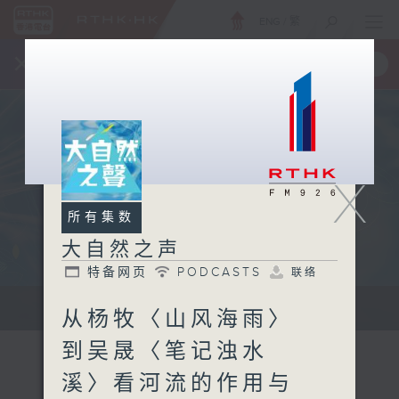
ENG
/
繁
×
全新 RTHK On The Go
取得
一手掌握 RTHK 电台、电视节目
X
所有集数
大自然之声
特备网页
PODCASTS
联络
...
从杨牧〈山风海雨〉
到吴晟〈笔记浊水
溪〉看河流的作用与