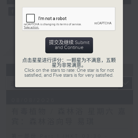
seconds
提交及继续 Submit
and Continue
重温
CATCHUP
点击星星进行评分：一颗星为不满意，五颗
星为非常满意。
07 - 08
2026
Click on the stars to rate: One star is for not
satisfied, and Five stars is for very satisfied.
08/08/2026
有毒植物 / 森林浴 星期六 嘉
宾：森林浴向导 易琪
第一部份 Part 1 (HKT 03:30 -