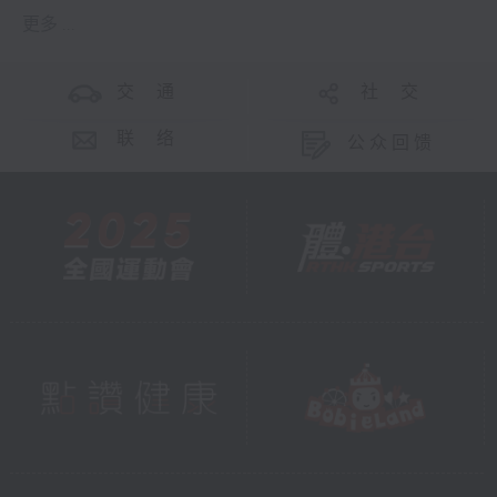
更多 ...
交 通
社 交
联 络
公众回馈