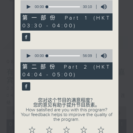
树、鸟声之中，享受放空。
0
seconds
00:00
30:10
of
第一台播放时间
30
第一部份 Part 1 (HKT
更多...
minutes,
星期一至六03:30至05:00
03:30 - 04:00)
10
seconds
#香港电台文教组
最新
LATEST
0
seconds
00:00
56:09
of
08/08/2026
56
第二部份 Part 2 (HKT
minutes,
有毒植物 / 森林浴 星期六 嘉
04:04 - 05:00)
9
宾：森林浴向导 易琪
seconds
0330 - 0430: 有毒植物
0430 - 0500: #39 与生俱来的大自然连
您对这个节目的满意程度？
结 嘉宾：梁雅贻Eliz （森林疗愈向导）
您的意见有助于提升节目质素。
0
How satisfied are you with this program?
seconds
00:00
29:59
Your feedback helps to improve the quality of
of
the program.
29
08/08/2026 - 第一部份 Part 1
minutes,
☆
☆
☆
☆
☆
(HKT 03:30 - 04:00)
59