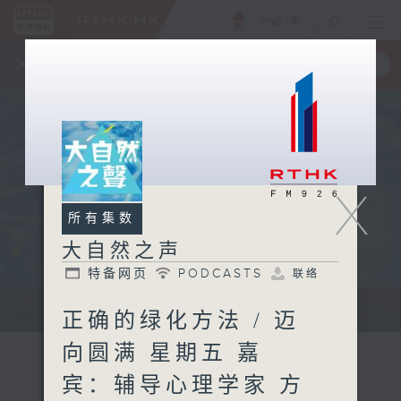
ENG
/
繁
×
全新 RTHK On The Go
取得
一手掌握 RTHK 电台、电视节目
X
所有集数
大自然之声
特备网页
PODCASTS
联络
...
正确的绿化方法 / 迈
向圆满 星期五 嘉
宾：辅导心理学家 方