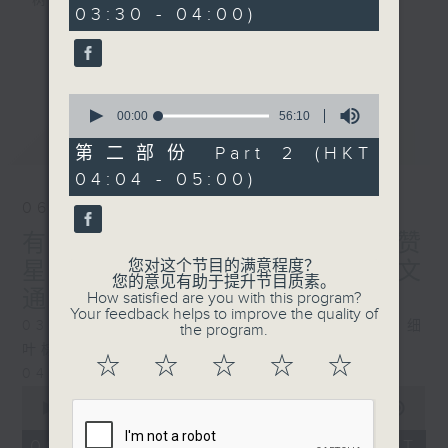
树、鸟声之中，享受放空。
03:30 - 04:00)
0
seconds
第一台播放时间
更多...
星期一至六03:30至05:00
0
seconds
00:00
56:10
#香港电台文教组
of
最新
LATEST
56
第二部份 Part 2 (HKT
minutes,
04:04 - 05:00)
10
seconds
06/08/2026
有血缘关系的植物 / 声频礼赞
您对这个节目的满意程度？
星期四 嘉宾：颂钵演奏家 曾文
您的意见有助于提升节目质素。
通
How satisfied are you with this program?
Your feedback helps to improve the quality of
0330 - 0430: 有血缘关系的植物：棕竹、细
the program.
叶棕竹、虎尾兰、金边虎尾兰、草海桐
☆
☆
☆
☆
☆
0430 - 0500: #14 观察呼吸温度
0
seconds
00:00
1:25:59
of
1
06/08/2026 - 足本 Full (HKT