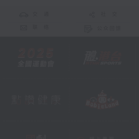
交 通
社 交
联 络
公众回馈