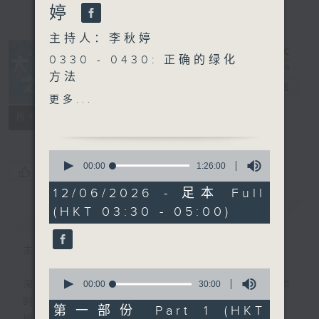
婷
主持人：李秋婷
0330 - 0430: 正确的绿化
方法
大自然之声
电台直播
0430 - 0500: #5 自我慈
更多...
悲
特备网页
PODCASTS
联络
所有集数
0
seconds
00:00
1:26:00
您喜欢这个节目吗?
of
1
12/06/2026 - 足本 Full
hour,
(HKT 03:30 - 05:00)
简介
26
GIST
minutes,
0
seconds
主持人：李秋婷
0
seconds
00:00
30:00
深夜，是结束，也是新的开始。开启一段另类
of
的旅程，投入难得的片刻宁静，置身于风、
30
第一部份 Part 1 (HKT
minutes,