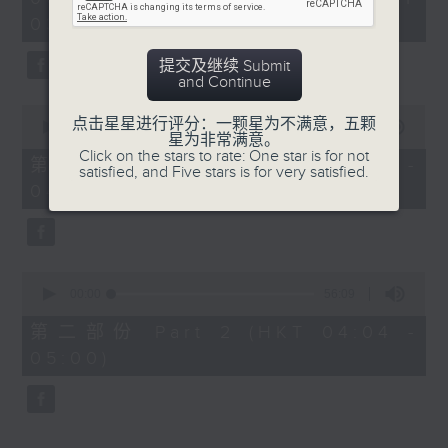
hour,
03:30 - 05:00)
25
minutes,
59
提交及继续 Submit
seconds
and Continue
0
点击星星进行评分：一颗星为不满意，五颗
seconds
00:00
30:10
星为非常满意。
of
Click on the stars to rate: One star is for not
30
第一部份 Part 1 (HKT 03:30 -
satisfied, and Five stars is for very satisfied.
minutes,
04:00)
10
seconds
0
seconds
00:00
56:09
of
56
第二部份 Part 2 (HKT 04:04 -
minutes,
05:00)
9
seconds