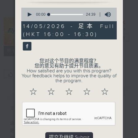
0
seconds
00:00
24:39
of
24
14/05/2026 - 足本 Full
minutes,
(HKT 16:00 - 16:30)
39
动力4射
电台直播
seconds
特备网页
联络
所有集数
您对这个节目的满意程度？
您的意见有助于提升节目质素。
How satisfied are you with this program?
您喜欢这个节目吗?
Your feedback helps to improve the quality of
the program.
☆
☆
☆
☆
☆
简介
GIST
主持人：王昭鸿、余俊延
运动
是释放自我的瞬间
提交及继续 Submit