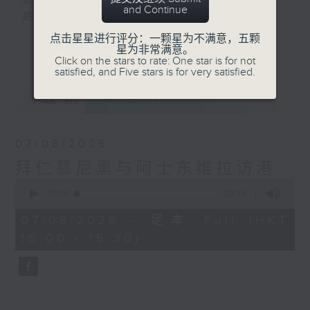
是改变人生的力量
and Continue
是影响世界的狂野！
点击星星进行评分：一颗星为不满意，五颗
更多...
星为非常满意。
动力4射，逢星期一至五下午4点
Click on the stars to rate: One star is for not
网罗体育消息、探讨运动文化、打开国际视
satisfied, and Five stars is for very satisfied.
野、享受运动乐趣！
最新
LATEST
07/08/2026
拜仁慕尼黑与阿士东维拉访港
0
seconds
00:00
23:23
of
23
07/08/2026 - 足本 Full (HKT
minutes,
16:00 - 16:30)
23
seconds