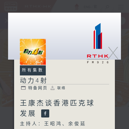
ENG
/
繁
×
全新 RTHK On The Go
取得
一手掌握 RTHK 电台、电视节目
X
所有集数
动力4射
特备网页
联络
王康杰谈香港匹克球
发展
主持人：王昭鸿、余俊延