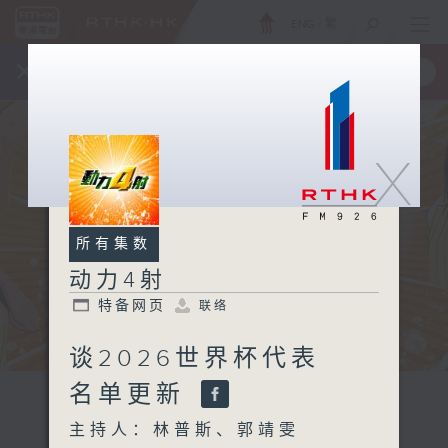
ENG
/
繁
×
全新 RTHK On The Go
取得
一手掌握 RTHK 电台、电视节目
X
所有集数
动力4射
特备网页
联络
谈2026世界杯代表
名单更新
主持人：林普斯、郭靖雯