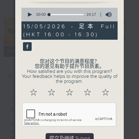
0
seconds
00:00
24:17
of
24
15/05/2026 - 足本 Full
minutes,
(HKT 16:00 - 16:30)
17
动力4射
电台直播
seconds
特备网页
联络
所有集数
您对这个节目的满意程度？
您的意见有助于提升节目质素。
How satisfied are you with this program?
您喜欢这个节目吗?
Your feedback helps to improve the quality of
the program.
☆
☆
☆
☆
☆
简介
GIST
主持人：林普斯、郭靖雯
运动
是释放自我的瞬间
提交及继续 Submit