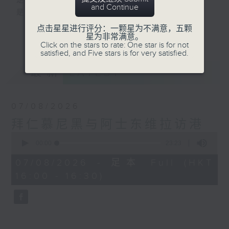
是改变人生的力量
and Continue
是影响世界的狂野！
点击星星进行评分：一颗星为不满意，五颗
更多...
星为非常满意。
动力4射，逢星期一至五下午4点
Click on the stars to rate: One star is for not
网罗体育消息、探讨运动文化、打开国际视
satisfied, and Five stars is for very satisfied.
野、享受运动乐趣！
最新
LATEST
07/08/2026
拜仁慕尼黑与阿士东维拉访港
0
seconds
00:00
23:23
of
23
07/08/2026 - 足本 Full (HKT
minutes,
16:00 - 16:30)
23
seconds