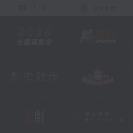
联 络
公众回馈