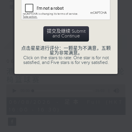
是改变人生的力量
是影响世界的狂野！
更多...
动力4射，逢星期一至五下午4点
网罗体育消息、探讨运动文化、打开国际视
提交及继续 Submit
野、享受运动乐趣！
and Continue
最新
LATEST
点击星星进行评分：一颗星为不满意，五颗
星为非常满意。
Click on the stars to rate: One star is for not
06/08/2026
satisfied, and Five stars is for very satisfied.
港队出战 IWBF 3x3 亚太杯轮
椅篮球赛
0
seconds
00:00
25:03
of
25
06/08/2026 - 足本 Full (HKT
minutes,
16:00 - 16:30)
3
seconds