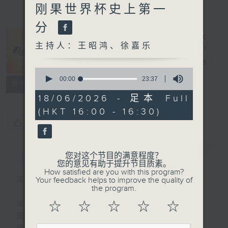
刚果世界杯史上第一
分
主持人：王昭鸿、徐嘉乐
动力4射
电台直播
0
seconds
00:00
23:37
特备网页
联络
所有集数
of
23
18/06/2026 - 足本 Full
minutes,
(HKT 16:00 - 16:30)
37
seconds
您喜欢这个节目吗?
简介
GIST
您对这个节目的满意程度？
您的意见有助于提升节目质素。
How satisfied are you with this program?
主持人：王昭鸿、徐嘉乐
Your feedback helps to improve the quality of
the program.
运动
☆
☆
☆
☆
☆
是释放自我的瞬间