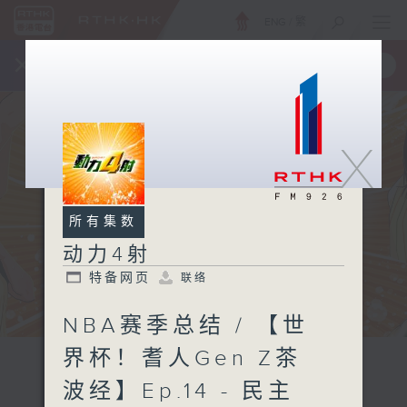
ENG
/
繁
×
全新 RTHK On The Go
取得
一手掌握 RTHK 电台、电视节目
X
所有集数
动力4射
特备网页
联络
NBA赛季总结 / 【世
界杯！耆人Gen Z茶
波经】Ep.14 - 民主