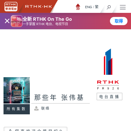
ENG
/
繁
×
全新 RTHK On The Go
取得
一手掌握 RTHK 电台、电视节目
那些年 张伟基
电台直播
联络
所有集数