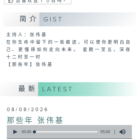
您喜欢这个节目吗?
简介
GIST
主持人：张伟基
在你生命中留下的一些痕迹，可以使你更明白自
己、更懂得如何走向未来。 星期一至五，深夜
十二时至一时
【那些年】张伟基
最新
LATEST
08/08/2026
那些年 张伟基
0
seconds
00:00
55:00
of