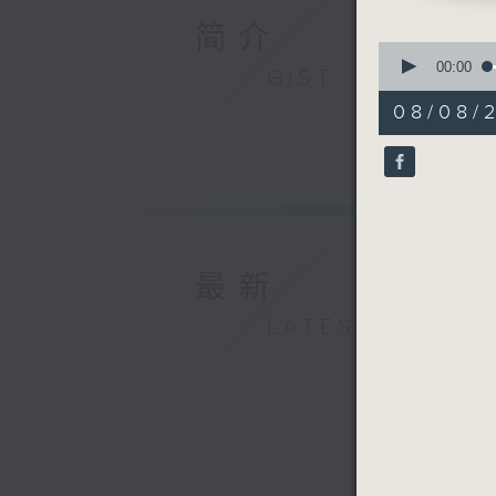
简介
0
seconds
00:00
GIST
of
55
08/08/
minutes,
0
seconds
90%
最新
LATEST