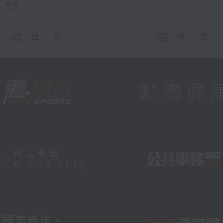
更多 ...
社 交
联 络