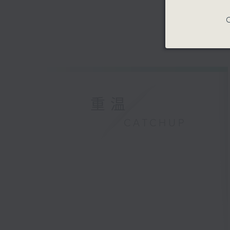
C
重温
CATCHUP