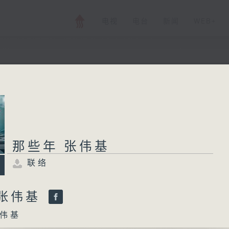
电视
电台
新闻
WEB+
那些年 张伟基
联络
所有集数
那些年 张伟基
联络
您喜欢这个节目吗?
 张伟基
伟基
主持人：张伟基