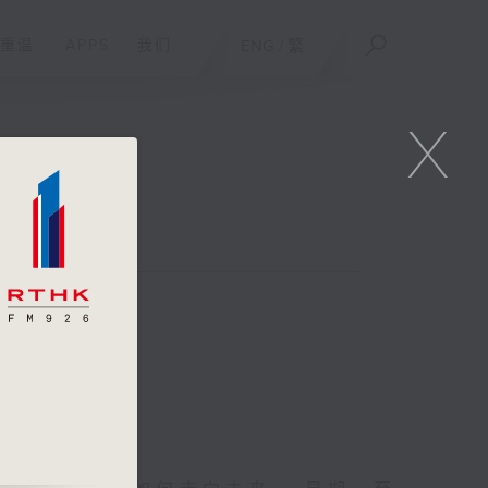
重温
APPS
我们
ENG
/
繁
X