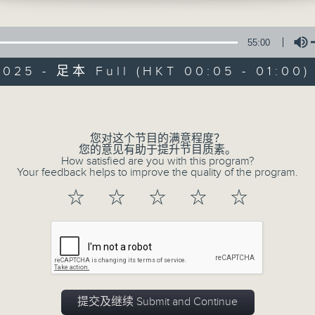
在你生命中留下的一些痕迹，可以使你更明白
五，深夜十二时至一时
【那些年】张伟基
55:00
2025 - 足本 Full (HKT 00:05 - 01:00)
Volume
您对这个节目的满意程度？
06/08/2026
您的意见有助于提升节目质素。
How satisfied are you with this program?
Your feedback helps to improve the quality of the program.
那些年 张伟基
0
☆
☆
☆
☆
☆
seconds
00:00
of
55
06/08/2026 - 足本 Full (HKT 00:05
minutes,
0
seconds
Volume
90%
提交及继续 Submit and Continue