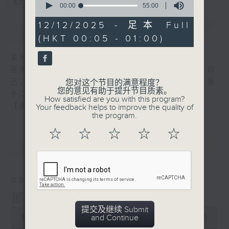
您喜欢这个节目吗?
seconds
00:00
55:00
of
55
12/12/2025 - 足本 Full
简介
GIST
minutes,
(HKT 00:05 - 01:00)
0
seconds
主持人：张伟基
在你生命中留下的一些痕迹，可以使你更明白自
己、更懂得如何走向未来。 星期一至五，深夜
您对这个节目的满意程度？
您的意见有助于提升节目质素。
十二时至一时
How satisfied are you with this program?
【那些年】张伟基
Your feedback helps to improve the quality of
the program.
☆
☆
☆
☆
☆
最新
LATEST
08/08/2026
那些年 张伟基
提交及继续 Submit
0
and Continue
seconds
00:00
55:00
of