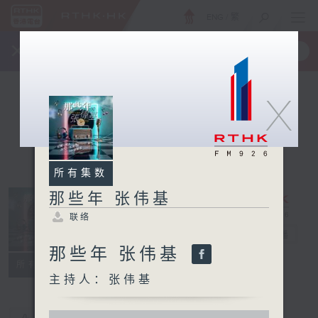
ENG
/
繁
×
全新 RTHK On The Go
取得
一手掌握 RTHK 电台、电视节目
X
所有集数
那些年 张伟基
联络
那些年 张伟基
电台直播
那些年 张伟基
联络
所有集数
主持人：张伟基
0