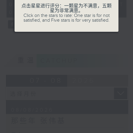
55
08/08/2026 - 足本 Full (HKT
点击星星进行评分：一颗星为不满意，五颗
minutes,
星为非常满意。
00:05 - 01:00)
0
Click on the stars to rate: One star is for not
seconds
satisfied, and Five stars is for very satisfied.
重温
CATCHUP
07 - 08
2026
08/08/2026
那些年 张伟基