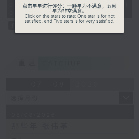
55
08/08/2026 - 足本 Full (HKT
点击星星进行评分：一颗星为不满意，五颗
minutes,
星为非常满意。
00:05 - 01:00)
0
Click on the stars to rate: One star is for not
seconds
satisfied, and Five stars is for very satisfied.
重温
CATCHUP
07 - 08
2026
08/08/2026
那些年 张伟基