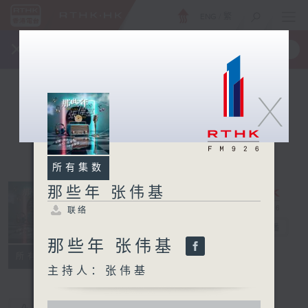
ENG
/
繁
×
全新 RTHK On The Go
取得
一手掌握 RTHK 电台、电视节目
X
所有集数
那些年 张伟基
联络
那些年 张伟基
电台直播
那些年 张伟基
联络
所有集数
主持人：张伟基
0