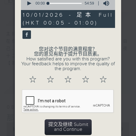
您喜欢这个节目吗?
seconds
00:00
54:59
of
54
10/01/2026 - 足本 Full
简介
GIST
minutes,
(HKT 00:05 - 01:00)
59
seconds
主持人：张伟基
在你生命中留下的一些痕迹，可以使你更明白自
己、更懂得如何走向未来。 星期一至五，深夜
您对这个节目的满意程度？
您的意见有助于提升节目质素。
十二时至一时
How satisfied are you with this program?
【那些年】张伟基
Your feedback helps to improve the quality of
the program.
☆
☆
☆
☆
☆
最新
LATEST
08/08/2026
那些年 张伟基
提交及继续 Submit
0
and Continue
seconds
00:00
55:00
of