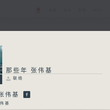
电视
电台
新闻
WEB+
那些年 张伟基
联络
所有集数
那些年 张伟基
联络
您喜欢这个节目吗?
 张伟基
伟基
主持人：张伟基