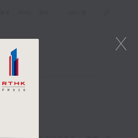
重温
APPS
我们
ENG
/
繁
X