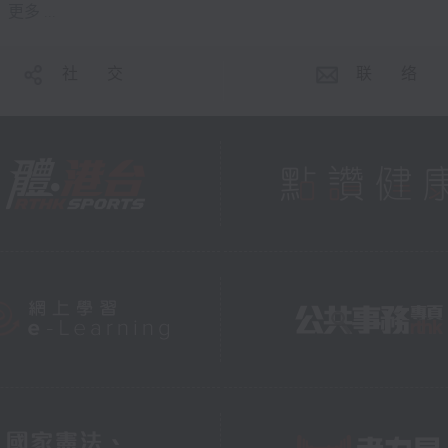
更多 ...
社 交
联 络