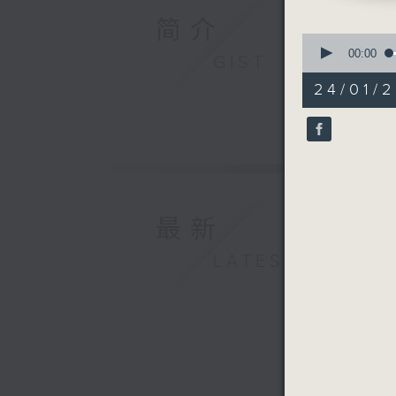
简介
0
seconds
00:00
GIST
of
55
24/01/2
minutes,
0
seconds
90%
最新
LATEST