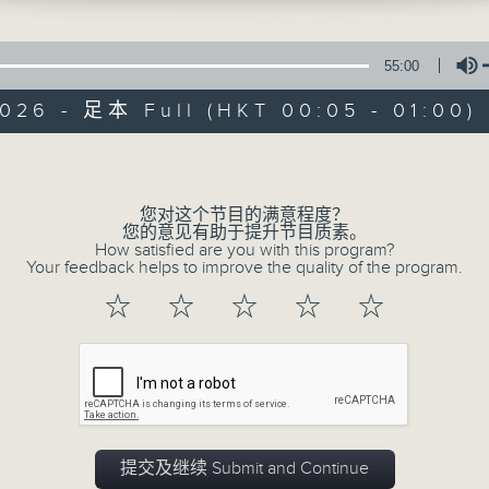
在你生命中留下的一些痕迹，可以使你更明白
五，深夜十二时至一时
【那些年】张伟基
55:00
026 - 足本 Full (HKT 00:05 - 01:00)
Volume
您对这个节目的满意程度？
06/08/2026
您的意见有助于提升节目质素。
How satisfied are you with this program?
Your feedback helps to improve the quality of the program.
那些年 张伟基
0
☆
☆
☆
☆
☆
seconds
00:00
of
55
06/08/2026 - 足本 Full (HKT 00:05
minutes,
0
seconds
Volume
90%
提交及继续 Submit and Continue