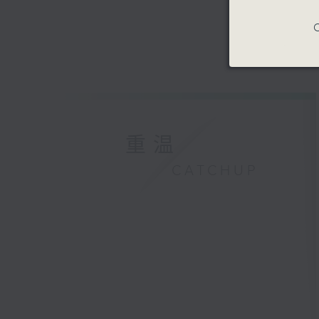
C
重温
CATCHUP