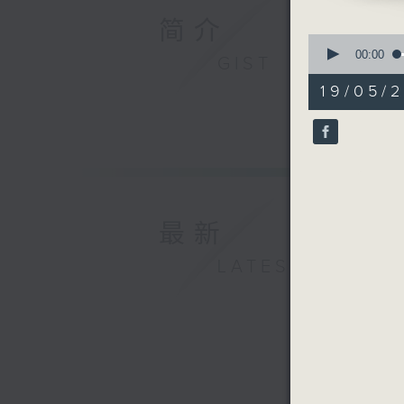
简介
0
seconds
00:00
GIST
of
54
19/05/
minutes,
59
seconds
90%
最新
LATEST