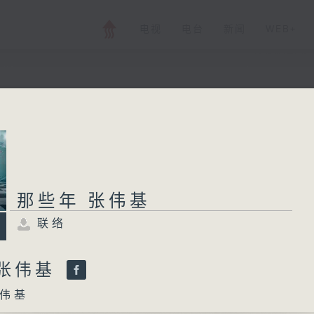
电视
电台
新闻
WEB+
那些年 张伟基
联络
所有集数
那些年 张伟基
联络
您喜欢这个节目吗?
 张伟基
伟基
主持人：张伟基