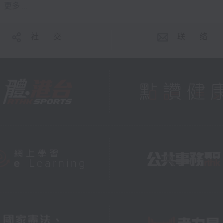
更多 ...
社 交
联 络