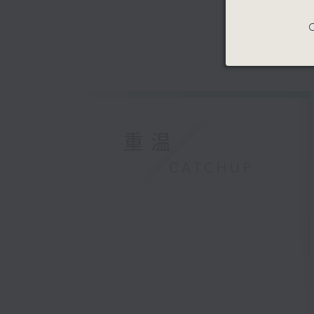
C
重温
CATCHUP