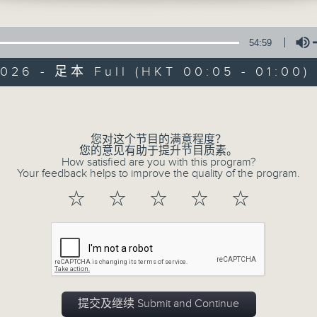
在你生命中留下的一些痕迹，可以使你更明白
五，深夜十二时至一时
【那些年】张伟基
54:59
2026 - 足本 Full (HKT 00:05 - 01:00)
Volume
您对这个节目的满意程度？
06/08/2026
您的意见有助于提升节目质素。
How satisfied are you with this program?
Your feedback helps to improve the quality of the program.
那些年 张伟基
0
☆
☆
☆
☆
☆
seconds
00:00
of
55
06/08/2026 - 足本 Full (HKT 00:05
minutes,
0
seconds
Volume
90%
提交及继续 Submit and Continue