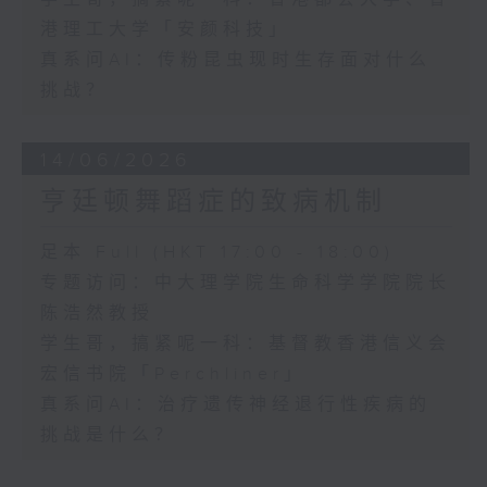
港理工大学「安颜科技」
真系问AI：传粉昆虫现时生存面对什么
挑战？
14/06/2026
亨廷顿舞蹈症的致病机制
足本 Full (HKT 17:00 - 18:00)
专题访问：中大理学院生命科学学院院长
陈浩然教授
学生哥，搞紧呢一科：基督教香港信义会
宏信书院「Perchliner」
真系问AI：治疗遗传神经退行性疾病的
挑战是什么？