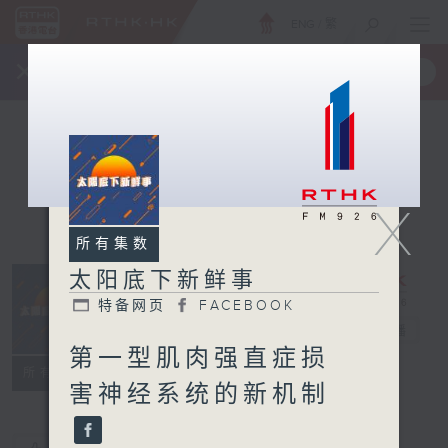
ENG
/
繁
×
全新 RTHK On The Go
取得
一手掌握 RTHK 电台、电视节目
X
所有集数
太阳底下新鲜事
特备网页
FACEBOOK
太阳底下新鲜事
电台直播
第一型肌肉强直症损
特备网页
FACEBOOK
所有集数
害神经系统的新机制