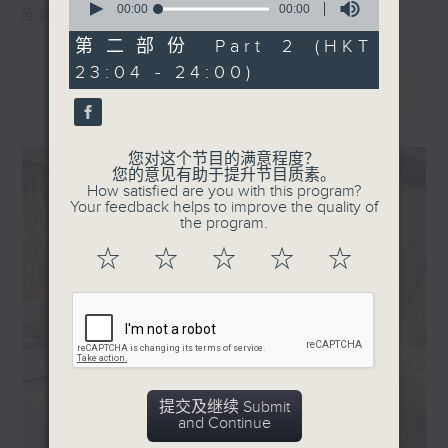
seconds
00:00
00:00
角度去勾起听众的集体回忆。
of
0
第二部份 Part 2 (HKT
seconds
23:04 - 24:00)
最新
LATEST
您对这个节目的满意程度？
您的意见有助于提升节目质素。
How satisfied are you with this program?
Your feedback helps to improve the quality of
the program.
☆
☆
☆
☆
☆
提交及继续 Submit
and Continue