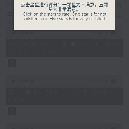
01/08/2026
点击星星进行评分：一颗星为不满意，五颗
相片集
星为非常满意。
本周「劲」Bro：众星与粉丝之
Click on the stars to rate: One star is for not
satisfied, and Five stars is for very satisfied.
间 — 节目主持及司仪 严崇天
0
seconds
00:00
00:00
of
0
01/08/2026 - 足本 Full (HKT
seconds
22:20 - 24:00)
0
seconds
00:00
00:00
of
0
第一部份 Part 1 (HKT 22:20 -
seconds
23:00)
0