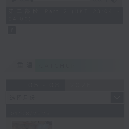
seconds
00:00
00:00
of
0
第二部份 Part 2 (HKT 23:04 -
seconds
24:00)
重温
CATCHUP
05 - 08
2026
01/08/2026