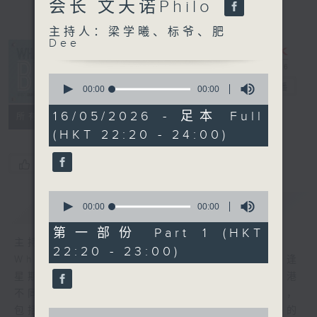
会长 文天诺Philo
主持人：梁学曦、标爷、肥
Dee
What's Up
0
Bro
电台直播
seconds
00:00
00:00
of
0
16/05/2026 - 足本 Full
所有集数
seconds
(HKT 22:20 - 24:00)
您喜欢这个节目吗?
0
简介
GIST
seconds
00:00
00:00
of
0
第一部份 Part 1 (HKT
seconds
主持人：梁学曦、标爷、肥Dee
22:20 - 23:00)
What’s Up Bro，由肥Dee，梁学曦，标爷逢
星期六晚上10点20分，在节目带大家游走香港
不同角落，认识不同的人和事，透过不同环节，
包括地区掌故，潮流热话，用三个30+后生仔的
0