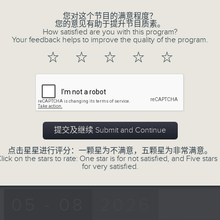
0
seconds
00:00
您对这个节目的满意程度？
of
您的意见有助于提升节目质素。
52
第一部份 Part 1 (HKT 17:04 - 18:00)
How satisfied are you with this program?
minutes,
Your feedback helps to improve the quality of the program.
30
seconds
Volume
☆
☆
☆
☆
☆
90%
0
seconds
00:00
of
36
第二部份 Part 2 (HKT 18:20 - 19:00
minutes,
0
seconds
Volume
提交及继续 Submit and Continue
90%
点击星星进行评分：一颗星为不满意，五颗星为非常满意。
lick on the stars to rate: One star is for not satisfied, and Five stars 
for very satisfied.
05 - 08
2026