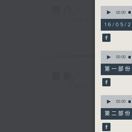
简介
0
seconds
00:00
of
GIST
1
16/05/2
hour,
28
minutes,
0
seconds
90%
0
seconds
00:00
of
52
第一部份 P
minutes,
最新
0
seconds
90%
LATEST
0
seconds
00:00
of
36
第二部份 P
minutes,
20
seconds
90%