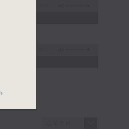
52:30
36:00
)
is