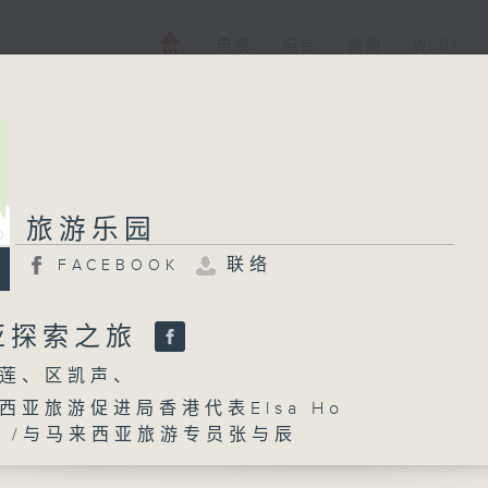
电视
电台
新闻
WEB+
旅游乐园
旅游乐园
联络
FACEBOOK
FACEBOOK
联络
所有集数
亚探索之旅
莲、区凯声、
您喜欢这个节目吗?
西亚旅游促进局香港代表Elsa Ho
来西亚旅游专员张与辰
主持人：刘莲、区凯声、