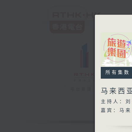
所有集数
电台直播
马来西
主持人：刘
嘉宾：马来
/与马