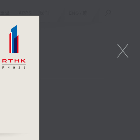
重温
APPS
我们
ENG
/
繁
X