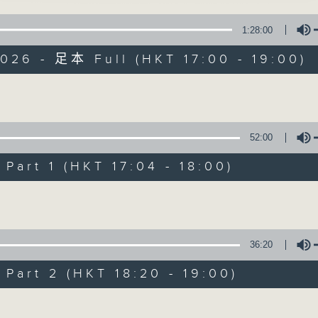
主持：刘莲、区凯声、Herman Yip
1:28:00
026 - 足本 Full (HKT 17:00 - 19:00)
Volume
52:00
01/08/2026
art 1 (HKT 17:04 - 18:00)
中亚五国难忘体验之旅
Volume
嘉宾：资深旅游摄影爱好者Cyril
0
seconds
00:00
of
36:20
1
01/08/2026 - 足本 Full (HKT 17:00 
hour,
28
art 2 (HKT 18:20 - 19:00)
minutes,
20
Volume
seconds
Volume
90%