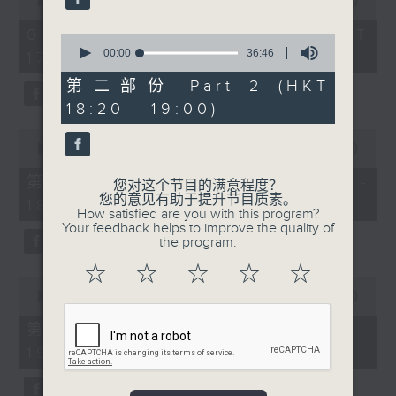
seconds
00:00
1:28:20
of
1
01/08/2026 - 足本 Full (HKT
0
hour,
seconds
00:00
36:46
17:00 - 19:00)
28
of
minutes,
36
第二部份 Part 2 (HKT
20
minutes,
seconds
18:20 - 19:00)
46
seconds
0
seconds
00:00
52:30
of
52
第一部份 Part 1 (HKT 17:04 -
您对这个节目的满意程度？
minutes,
您的意见有助于提升节目质素。
18:00)
30
How satisfied are you with this program?
seconds
Your feedback helps to improve the quality of
the program.
☆
☆
☆
☆
☆
0
seconds
00:00
36:00
of
36
第二部份 Part 2 (HKT 18:20 -
minutes,
19:00)
0
seconds