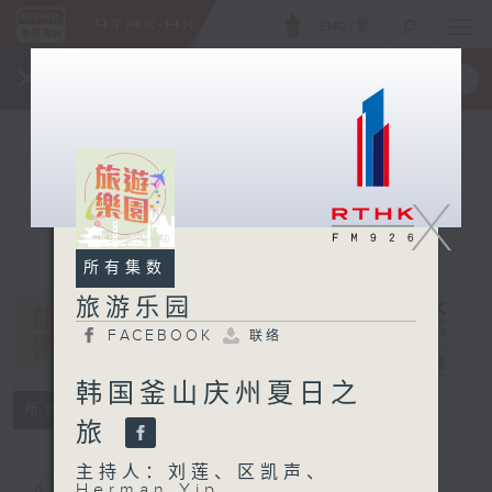
ENG
/
繁
×
全新 RTHK On The Go
取得
一手掌握 RTHK 电台、电视节目
X
所有集数
旅游乐园
FACEBOOK
联络
旅游乐园
电台直播
韩国釜山庆州夏日之
FACEBOOK
联络
所有集数
旅
主持人：刘莲、区凯声、
Herman Yip