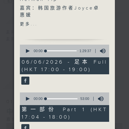
您喜欢这个节目吗?
嘉宾：韩国旅游作者Joyce卓
惠媛
简介
GIST
更多...
主持人：刘莲、区凯声、Herman Yip
「旅游乐园」环节
主持：刘莲、区凯声、Herman Yip
「太阳计划之得天独厚的新
0
疆」
seconds
00:00
1:29:37
of
1
06/06/2026 - 足本 Full
嘉宾：喜欢走遍大江南北，洪
hour,
(HKT 17:00 - 19:00)
29
荒极地的摄影人Jack Wong
minutes,
第一集：爱上得天独厚的新疆
37
最新
LATEST
seconds
0
seconds
00:00
53:00
01/08/2026
of
53
第一部份 Part 1 (HKT
中亚五国难忘体验之旅
minutes,
17:04 - 18:00)
0
嘉宾：资深旅游摄影爱好者Cyril
seconds
0