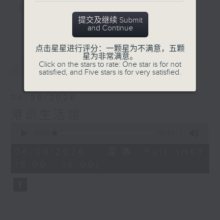
《明星试新室》，为你发掘潮流新玩意。
提交及继续 Submit
更多...
and Continue
听知识，讲日常，一齐感受港识生活！
点击星星进行评分：一颗星为不满意，五颗
星为非常满意。
最新
LATEST
Click on the stars to rate: One star is for not
satisfied, and Five stars is for very satisfied.
06/08/2026
港识生活馆
0
seconds
00:00
50:53
of
50
06/08/2026 - 足本 Full (HKT
minutes,
15:00 - 16:00)
53
seconds