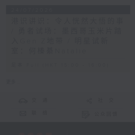
24/07/2026
港识讲识：令人恍然大悟的事
/ 勇者试场：墨西哥玉米片踏
入Gen Z地带 / 明星试新
室：何榛綦Natalie
足本 Full (HKT 15:00 - 16:00)
更多 ...
交 通
社 交
联 络
公众回馈