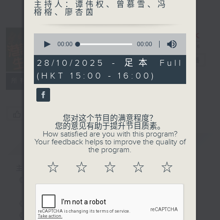
主持人：谭伟权、曾慕雪、冯
榕榕、廖杏茵
0
seconds
00:00
00:00
of
港识生活馆
0
电台直播
28/10/2025 - 足本 Full
seconds
(HKT 15:00 - 16:00)
所有集数
您喜欢这个节目吗?
您对这个节目的满意程度？
您的意见有助于提升节目质素。
How satisfied are you with this program?
Your feedback helps to improve the quality of
简介
GIST
the program.
☆
☆
☆
☆
☆
主持人：谭伟权、曾慕雪、冯榕榕、廖杏茵
《港识生活馆》每天陪你开启港识新角度！
《港识达人》大谈行业秘闻；
《家居防中伏手册》，拆解不同家居陷阱；