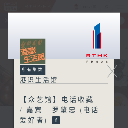
ENG
/
繁
×
全新 RTHK On The Go
取得
一手掌握 RTHK 电台、电视节目
X
所有集数
港识生活馆
【众艺馆】电话收藏
/ 嘉宾 : 罗肇忠 (电话
爱好者)