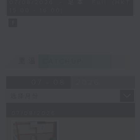
45
07/08/2026 - 足本 Full (HKT
minutes,
15:00 - 16:00)
58
seconds
重温
CATCHUP
07 - 08
2026
07/08/2026