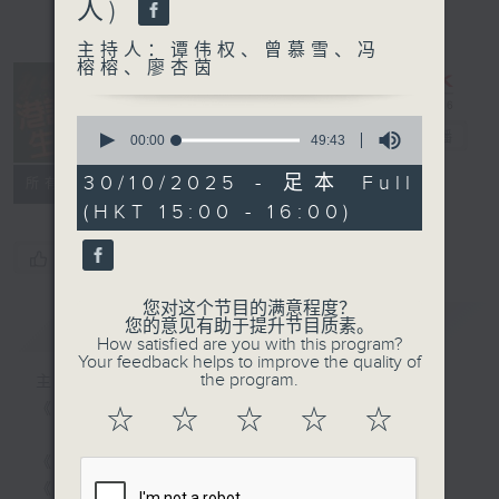
人)
主持人：谭伟权、曾慕雪、冯
榕榕、廖杏茵
0
港识生活馆
电台直播
seconds
00:00
49:43
of
49
30/10/2025 - 足本 Full
所有集数
minutes,
(HKT 15:00 - 16:00)
43
seconds
您喜欢这个节目吗?
您对这个节目的满意程度？
简介
GIST
您的意见有助于提升节目质素。
How satisfied are you with this program?
Your feedback helps to improve the quality of
the program.
主持人：谭伟权、曾慕雪、冯榕榕、廖杏茵
《港识生活馆》每天陪你开启港识新角度！
☆
☆
☆
☆
☆
《港识达人》大谈行业秘闻；
《家居防中伏手册》，拆解不同家居陷阱；