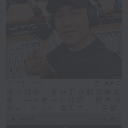
07/08/2026
相片集
港识讲识：无疾而终的爱情故
事、一人有一个梦想 / 明星试
新室：Windy 詹天文、丁子朗
0
seconds
00:00
45:58
of