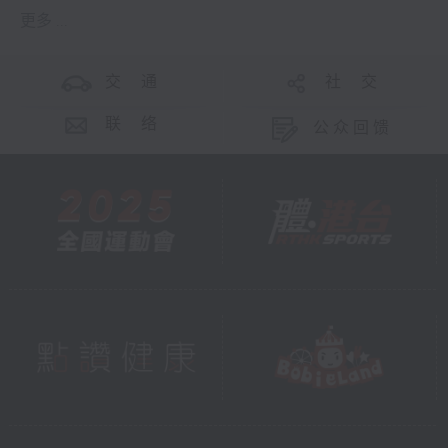
更多 ...
交 通
社 交
联 络
公众回馈