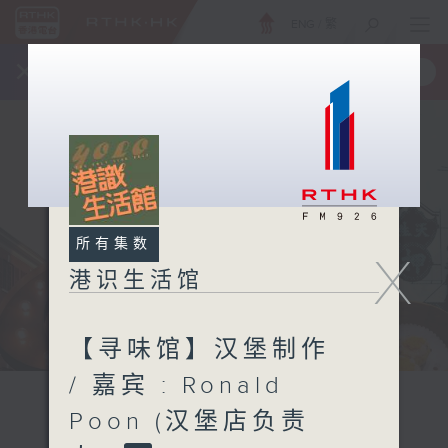
ENG
/
繁
×
全新 RTHK On The Go
取得
一手掌握 RTHK 电台、电视节目
所有集数
X
港识生活馆
【寻味馆】汉堡制作
/ 嘉宾 : Ronald
Poon (汉堡店负责