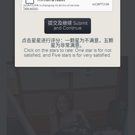
《明星试新室》，为你发掘潮流新玩意。
更多...
听知识，讲日常，一齐感受港识生活！
提交及继续 Submit
and Continue
最新
LATEST
点击星星进行评分：一颗星为不满意，五颗
星为非常满意。
Click on the stars to rate: One star is for not
satisfied, and Five stars is for very satisfied.