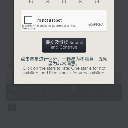
☆
☆
☆
☆
☆
《家居防中伏手册》，拆解不同家居陷阱；
《明星试新室》，为你发掘潮流新玩意。
更多...
听知识，讲日常，一齐感受港识生活！
最新
LATEST
提交及继续 Submit
and Continue
06/08/2026
点击星星进行评分：一颗星为不满意，五颗
星为非常满意。
港识生活馆
Click on the stars to rate: One star is for not
satisfied, and Five stars is for very satisfied.
0
seconds
00:00
50:53
of
50
06/08/2026 - 足本 Full (HKT
minutes,
15:00 - 16:00)
53
seconds