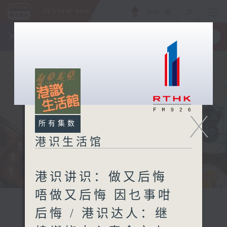
ENG
/
繁
×
全新 RTHK On The Go
取得
一手掌握 RTHK 电台、电视节目
X
所有集数
港识生活馆
港识讲识：做又后悔
唔做又后悔 因乜事咁
后悔 / 港识达人：继