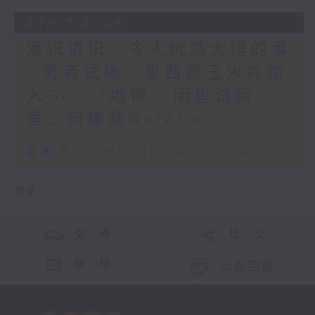
24/07/2026
港识讲识：令人恍然大悟的事
/ 勇者试场：墨西哥玉米片踏
入Gen Z地带 / 明星试新
室：何榛綦Natalie
足本 Full (HKT 15:00 - 16:00)
更多 ...
交 通
社 交
联 络
公众回馈