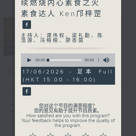
续燃烧内心素食之火
素食达人 Ken邝梓罡
主持人：谭伟权、梁礼勤、陈
港识生活馆
电台直播
浩源、冯榕榕、廖杏茵
所有集数
0
seconds
00:00
00:00
of
0
您喜欢这个节目吗?
17/06/2026 - 足本 Full
seconds
(HKT 15:00 - 16:00)
简介
GIST
主持人：谭伟权、梁礼勤、陈浩源、冯榕榕、
您对这个节目的满意程度？
您的意见有助于提升节目质素。
廖杏茵
How satisfied are you with this program?
《港识生活馆》每天陪你开启港识新角度！
Your feedback helps to improve the quality of
the program.
《港识达人》大谈行业秘闻；