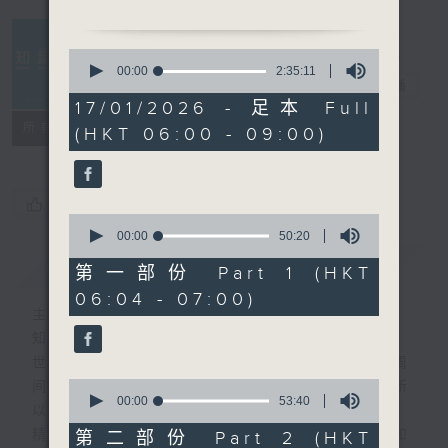
0830-0900
主题： 冬季痛症防治
0
嘉宾：香港浸会大学中医药学
seconds
00:00
2:35:11
知识会社
电台直播
of
院临床部助理讲师郭伟杰
2
17/01/2026 - 足本 Full
hours,
联络
所有集数
(HKT 06:00 - 09:00)
35
minutes,
11
seconds
您喜欢这个节目吗?
0
seconds
00:00
50:20
of
简介
GIST
50
第一部份 Part 1 (HKT
minutes,
06:04 - 07:00)
20
主持人：阿Lu、洪健崴
seconds
知识就是力量，更是人类进步的最大动力。
世界事你知多少？多少事为你的世界？一周
0
间，社会国际发生各式事件，很多您都不明所
seconds
00:00
53:40
以、不知底蕴。
of
53
精彩内容绝对不容错过！寻找稀奇趣怪人和
第二部份 Part 2 (HKT