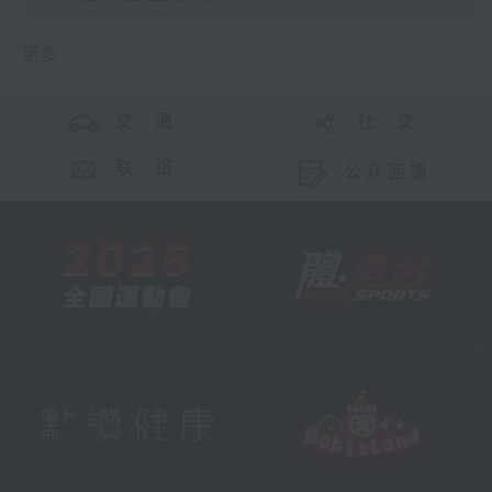
更多 ...
交 通
社 交
联 络
公众回馈