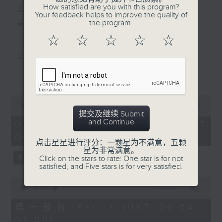
How satisfied are you with this program?
0800-0830
Your feedback helps to improve the quality of
嘉宾主持：资讯科技专家张诗翱 Eddie
the program.
☆
☆
☆
☆
☆
0830-0900
主题：孕妇产期前后体重管理
更多...
嘉宾：广华医院妇产科驻院医生黎楚翘医
0
生
seconds
00:00
2:37:23
of
提交及继续 Submit
2
and Continue
01/08/2026 - 足本 Full (HKT
hours,
06:00 - 09:00)
37
点击星星进行评分：一颗星为不满意，五颗
minutes,
星为非常满意。
23
Click on the stars to rate: One star is for not
seconds
satisfied, and Five stars is for very satisfied.
0
seconds
00:00
50:50
of
50
第一部份 Part 1 (HKT 06:04 -
minutes,
07:00)
50