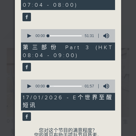
minutes,
事，探究个中原由根据，发掘诱人小故事；从
07:04 - 08:00)
40
更多...
seconds
食物、食具增进生活知识；了解不同行业及工
种性质；分享宠物主人故事及访问、邀请宠物
专家助您轻松解决宠物问题；认识不同运动种
最新
LATEST
0
类及特式等。
seconds
00:00
51:31
of
51
第三部份 Part 3 (HKT
minutes,
08:04 - 09:00)
31
seconds
0
seconds
00:00
01:57
of
1
17/01/2026 - E个世界至醒
minute,
短讯
57
seconds
01/08/2026
相片集
您对这个节目的满意程度？
知识会社
您的意见有助于提升节目质素。