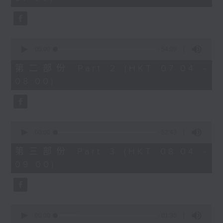
seconds
0
seconds
00:00
54:09
of
54
第二部份 Part 2 (HKT 07:04 -
minutes,
08:00)
9
seconds
0
seconds
00:00
52:43
of
52
第三部份 Part 3 (HKT 08:04 -
minutes,
09:00)
43
seconds
0
seconds
00:00
01:30