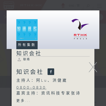
ENG
/
繁
×
全新 RTHK On The Go
取得
一手掌握 RTHK 电台、电视节目
所有集数
知识会社
联络
X
知识会社
主持人：阿Lu、洪健崴
知识会社
0800-0830
嘉宾主持：资讯科技专家张诗
翱 Eddie
更多...