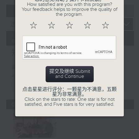
How satisfied are you with this program?
05 - 08
2026
Your feedback helps to improve the quality of
the program.
☆
☆
☆
☆
☆
08/08/2026
知识会社
网上直播完毕稍后提供节目重温。
提交及继续 Submit
Archive will be available after
and Continue
live webcast
点击星星进行评分：一颗星为不满意，五颗
星为非常满意。
Click on the stars to rate: One star is for not
satisfied, and Five stars is for very satisfied.
01/08/2026