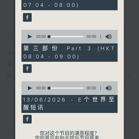
seconds
事，探究个中原由根据，发掘诱人小故事；从
07:04 - 08:00)
更多...
食物、食具增进生活知识；了解不同行业及工
种性质；分享宠物主人故事及访问、邀请宠物
专家助您轻松解决宠物问题；认识不同运动种
最新
LATEST
0
类及特式等。
seconds
00:00
00:00
of
0
第三部份 Part 3 (HKT
seconds
08/08/2026
08:04 - 09:00)
知识会社
网上直播完毕稍后提供节目重温。 Archive
will be available after live webcast
0
seconds
00:00
00:00
of
0
13/06/2026 - E个世界至
seconds
醒短讯
重温
CATCHUP
您对这个节目的满意程度？
您的意见有助于提升节目质素。