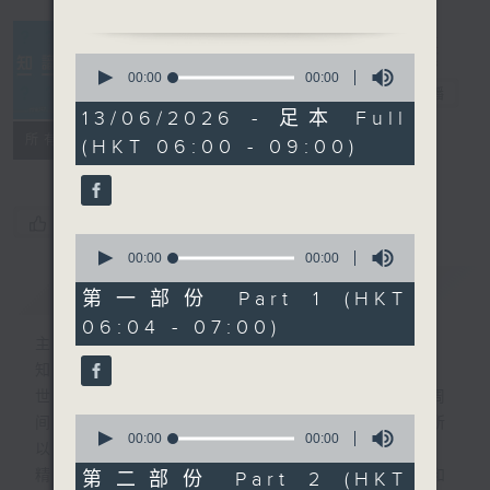
0
seconds
00:00
00:00
知识会社
电台直播
of
0
13/06/2026 - 足本 Full
seconds
联络
所有集数
(HKT 06:00 - 09:00)
您喜欢这个节目吗?
0
seconds
00:00
00:00
of
简介
GIST
0
第一部份 Part 1 (HKT
seconds
06:04 - 07:00)
主持人：阿Lu、洪健崴
知识就是力量，更是人类进步的最大动力。
世界事你知多少？多少事为你的世界？一周
0
间，社会国际发生各式事件，很多您都不明所
seconds
00:00
00:00
以、不知底蕴。
of
0
精彩内容绝对不容错过！寻找稀奇趣怪人和
第二部份 Part 2 (HKT