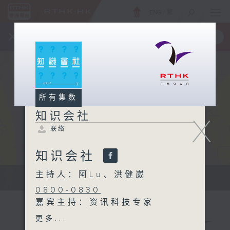
ENG
/
繁
×
全新 RTHK On The Go
取得
一手掌握 RTHK 电台、电视节目
所有集数
知识会社
X
联络
知识会社
主持人：阿Lu、洪健崴
知识会社
0800-0830
嘉宾主持：资讯科技专家
Hillman Tam
更多...