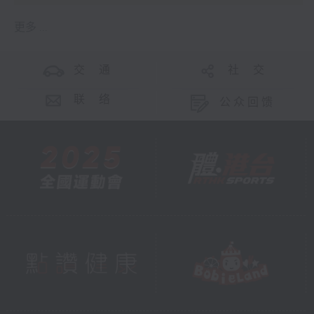
更多 ...
交 通
社 交
联 络
公众回馈