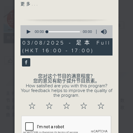
1. 海燕 - 工藤静香
更多...
2. Would You Like One
- Travis Japan
3. Zukan - SEKAI NO
Teen空海阔
电台直播
0
OWARI
seconds
00:00
00:00
of
4. Hollow - Stray Kids
FACEBOOK
联络
所有集数
0
03/08/2025 - 足本 Full
5. Jouji - jo0ji
seconds
(HKT 16:00 - 17:00)
您喜欢这个节目吗?
您对这个节目的满意程度？
简介
GIST
您的意见有助于提升节目质素。
How satisfied are you with this program?
Your feedback helps to improve the quality of
主持人：白原颢
the program.
节目内容：香港唯一全日语音乐放送节目，倒数
☆
☆
☆
☆
☆
每周香港电台日本流行榜，并会选播不同主题歌
曲及全新日语作品。