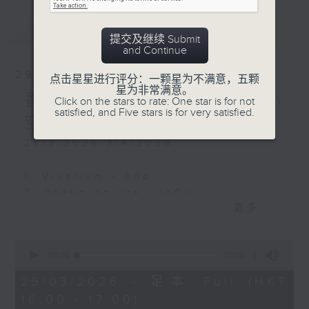
最新
LATEST
提交及继续 Submit
and Continue
29/03/2026
点击星星进行评分：一颗星为不满意，五颗
星为非常满意。
香港电台日本流行榜 - Teen
Click on the stars to rate: One star is for not
satisfied, and Five stars is for very satisfied.
空海阔
28/3/2026-3/4/2026
1. Vivarium - Ado
2. Yoake no uta - jo0ji
更多...
3. I Can't Be a Princess - Yuika
4. ALL IN - HANA
5. Riding the wind - 绿黄色社会
0
seconds
00:00
00:00
of
0
29/03/2026 - 足本 Full (HKT
seconds
16:00 - 17:00)