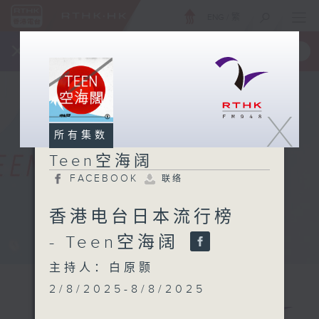
ENG
/
繁
×
全新 RTHK On The Go
取得
一手掌握 RTHK 电台、电视节目
X
所有集数
Teen空海阔
FACEBOOK
联络
香港电台日本流行榜
- Teen空海阔
主持人：白原颢
2/8/2025-8/8/2025