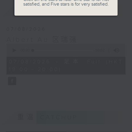
satisfied, and Five stars is for very satisfied.
最新
LATEST
07/08/2026
Albert Au 区瑞强
0
seconds
00:00
50:02
of
50
07/08/2026 - 足本 Full (HKT
minutes,
19:00 - 20:00)
2
seconds
重温
CATCHUP