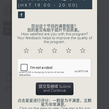
seconds
(HKT 19:00 - 20:00)
Albert Au 区
瑞强
电台直播
您对这个节目的满意程度？
您的意见有助于提升节目质素。
所有集数
How satisfied are you with this program?
Your feedback helps to improve the quality of
the program.
您喜欢这个节目吗?
☆
☆
☆
☆
☆
简介
GIST
天籁之音，媲美发烧天碟，绝对靓声节目
时间：逢星期一至五，晚上7:00-8:00
提交及继续 Submit
主持：区瑞强
and Continue
点击星星进行评分：一颗星为不满意，五颗
星为非常满意。
Click on the stars to rate: One star is for not