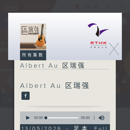
ENG
/
繁
×
全新 RTHK On The Go
取得
一手掌握 RTHK 电台、电视节目
X
所有集数
Albert Au 区瑞强
Albert Au 区瑞强
天籁之音，媲美发烧天碟，绝对靓声节目。
0
seconds
00:00
00:00
of
0
13/05/2026 - 足本 Full