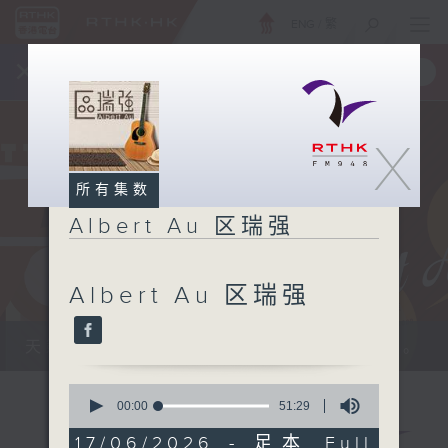
ENG
/
繁
×
全新 RTHK On The Go
取得
一手掌握 RTHK 电台、电视节目
X
所有集数
Albert Au 区瑞强
Albert Au 区瑞强
天籁之音，媲美发烧天碟，绝对靓声节目。
0
seconds
00:00
51:29
of
51
17/06/2026 - 足本 Full