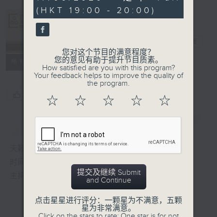
minutes,
(HKT 19:00 - 20:00)
29
seconds
Albert Au 区
瑞强
电台直播
您对这个节目的满意程度？
您的意见有助于提升节目质素。
所有集数
How satisfied are you with this program?
Your feedback helps to improve the quality of
the program.
您喜欢这个节目吗?
☆
☆
☆
☆
☆
简介
GIST
天籁之音，媲美发烧天碟，绝对靓声节目
时间：逢星期一至五，晚上7:00-8:00
提交及继续 Submit
主持：区瑞强
and Continue
点击星星进行评分：一颗星为不满意，五颗
星为非常满意。
Click on the stars to rate: One star is for not