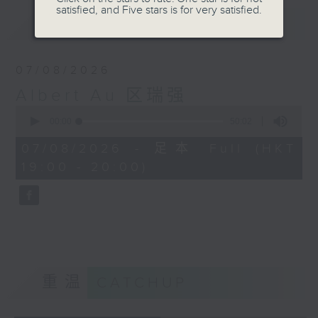
satisfied, and Five stars is for very satisfied.
最新
LATEST
07/08/2026
Albert Au 区瑞强
0
seconds
00:00
50:02
of
50
07/08/2026 - 足本 Full (HKT
minutes,
19:00 - 20:00)
2
seconds
重温
CATCHUP