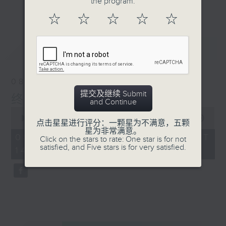
the program.
更多...
己建立一个健康自信、美丽人生。今天「美」并不单
☆
☆
☆
☆
☆
单只在乎外在，更要兼备发自内心的内在，听住《终
身美丽》令你由内到外散发自信光芒。
最新
LATEST
约定你星期六 下昼两点至三点 香港电台第二台《终身
08/08/2026
美丽》
提交及继续 Submit
终身美丽
and Continue
0
seconds
00:00
55:59
点击星星进行评分：一颗星为不满意，五颗
of
星为非常满意。
55
08/08/2026 - 足本 Full (HKT
Click on the stars to rate: One star is for not
minutes,
satisfied, and Five stars is for very satisfied.
14:04 - 15:00)
59
seconds