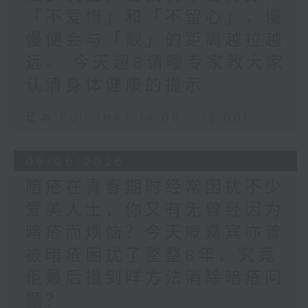
「不爱惜」和「不留心」，慢
慢便会与「靓」的距离越拉越
远。​ 今天超B请嚟专家教大家
认清身体健康的提示
足本 Full (HKT 14:00 - 15:00)
06/06/2026
暗疮在青春期时经常困扰不少
爱美人士，你又有无曾经因为
暗疮而烦恼？今天嘅嘉宾亦曾
被暗疮困扰了整整8年，究竟
佢最后搵到咩方法消除暗疮问
题？