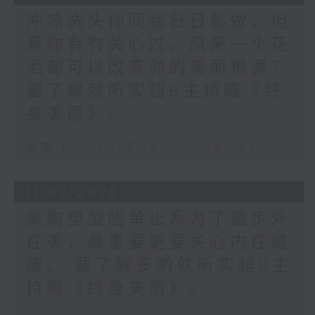
冲凉洗头你同我日日都做，但
系你有冇关心过，原来一个花
洒都可以改变你的美丽根源？
要了解就听实超B主持嘅《终
身美丽》。
足本 Full (HKT 14:00 - 15:00)
11/07/2026
美胸塑型唔单止系为了追步外
在美，最重要更要关心内在健
康。 要了解多啲就听实超B主
持嘅《终身美丽》。