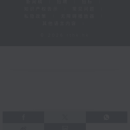
新闻稿
|
招聘
|
招标
|
知识产权告示
|
常见问题
|
私隐政策
|
无障碍播放器
|
其他语言内容
|
© 2026 rthk.hk