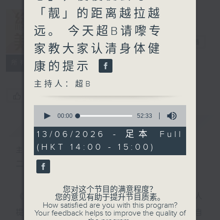
「靓」的距离越拉越
远。​ 今天超B请嚟专
终身美丽
电台直播
家教大家认清身体健
所有集数
康的提示
主持人：超B
您喜欢这个节目吗?
0
seconds
00:00
52:33
简介
GIST
of
52
13/06/2026 - 足本 Full
minutes,
(HKT 14:00 - 15:00)
33
主持人：超B
seconds
二台周末新节目-《终身美丽》
您对这个节目的满意程度？
《终身美丽》请嚟星级嘉宾传授自信秘诀，歌手名人
您的意见有助于提升节目质素。
How satisfied are you with this program?
提供扮靓小贴士，提升大家如何自我增值方法，为自
Your feedback helps to improve the quality of