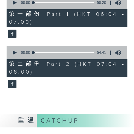
seconds
00:00
50:20
of
50
第一部份 Part 1 (HKT 06:04 -
minutes,
07:00)
20
seconds
0
seconds
00:00
54:41
of
54
第二部份 Part 2 (HKT 07:04 -
minutes,
08:00)
41
seconds
重温
CATCHUP