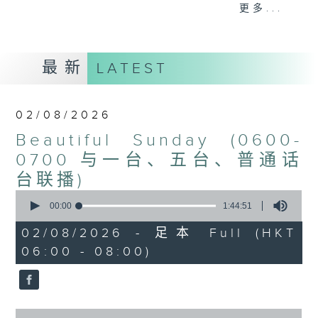
更多...
每个星期天早上6时至8时，Beautiful
Sunday！
最新
LATEST
02/08/2026
Beautiful Sunday (0600-
0700 与一台、五台、普通话
台联播)
0
seconds
00:00
1:44:51
of
1
02/08/2026 - 足本 Full (HKT
hour,
06:00 - 08:00)
44
minutes,
51
seconds
0