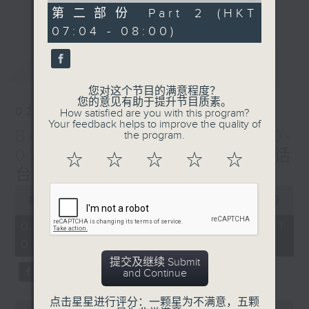
更多...
54
第二部份 Part 2 (HKT
每个星期天早上6时至8时，Beautiful
minutes,
07:04 - 08:00)
12
Sunday！
seconds
最新
LATEST
您对这个节目的满意程度？
您的意见有助于提升节目质素。
02/08/2026
How satisfied are you with this program?
Your feedback helps to improve the quality of
Beautiful Sunday (0600-
the program.
0700 与一台、五台、普通话
☆
☆
☆
☆
☆
台联播)
0
seconds
00:00
1:44:51
of
1
02/08/2026 - 足本 Full (HKT
hour,
06:00 - 08:00)
44
minutes,
提交及继续 Submit
51
and Continue
seconds
点击星星进行评分：一颗星为不满意，五颗
0