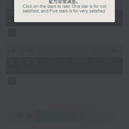
星为非常满意。
seconds
00:00
50:20
Click on the stars to rate: One star is for not
of
satisfied, and Five stars is for very satisfied.
50
第一部份 Part 1 (HKT 06:04 -
minutes,
07:00)
20
seconds
0
seconds
00:00
54:41
of
54
第二部份 Part 2 (HKT 07:04 -
minutes,
08:00)
41
seconds
重温
CATCHUP