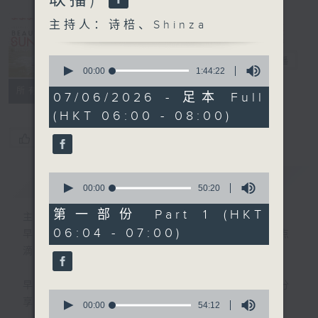
Sunday
(0600-0700
主持人：诗棓、Shinza
与一台、五台、
0
普通话台联播)
电台直播
seconds
00:00
1:44:22
of
所有集数
1
07/06/2026 - 足本 Full
hour,
(HKT 06:00 - 08:00)
44
minutes,
您喜欢这个节目吗?
22
seconds
0
简介
GIST
seconds
00:00
50:20
of
50
第一部份 Part 1 (HKT
主持人：诗棓、Shinza
minutes,
06:04 - 07:00)
20
早上6时至7时，透过分享生活中的快乐点
seconds
滴，诗棓与您开展一个美丽星期天！
早上7时后，「少数族裔时段」正式展开！分
0
享不同族裔资讯。
seconds
00:00
54:12
of