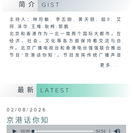
简介
GIST
主持人：林司敏, 李志刚, 黄天颐, 超B, 艾
珂,泽华,王唯,耿桦,郭鹏
北京和香港作为一北一南两个国际大都市，在
经济、社会、文化等各方面保持着交流与合
作。北京广播电视台和香港电台强强联合推出
节目“京港话你知”。节目发挥传统广播声音
的优势，打造一个融媒体的潮流文化杂志式节
更多...
目，彰显两地新时代城市发展的气象，同时创
造两个机构的品牌新效应。
最新
LATEST
02/08/2026
京港话你知
0
seconds
00:00
52:53