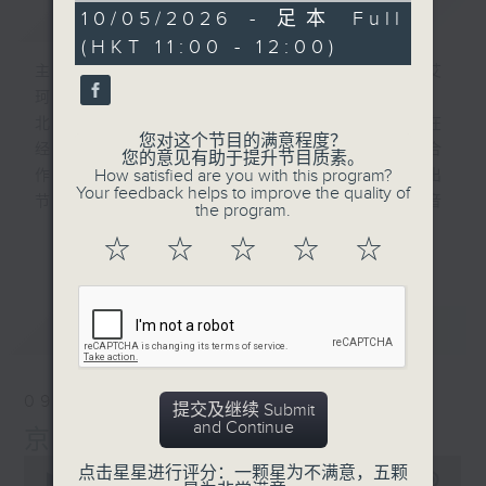
简介
GIST
53
10/05/2026 - 足本 Full
minutes,
(HKT 11:00 - 12:00)
49
seconds
主持人：林司敏, 李志刚, 黄天颐, 超B, 艾
珂,泽华,王唯,耿桦,郭鹏
北京和香港作为一北一南两个国际大都市，在
您对这个节目的满意程度？
经济、社会、文化等各方面保持着交流与合
您的意见有助于提升节目质素。
How satisfied are you with this program?
作。北京广播电视台和香港电台强强联合推出
Your feedback helps to improve the quality of
节目“京港话你知”。节目发挥传统广播声音
the program.
的优势，打造一个融媒体的潮流文化杂志式节
更多...
☆
☆
☆
☆
☆
目，彰显两地新时代城市发展的气象，同时创
造两个机构的品牌新效应。
最新
LATEST
09/08/2026
提交及继续 Submit
and Continue
京港话你知
0
点击星星进行评分：一颗星为不满意，五颗
seconds
00:00
52:50