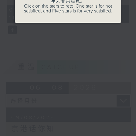
星为非常满意。
of
Click on the stars to rate: One star is for not
52
09/08/2026 - 足本 Full (HKT
satisfied, and Five stars is for very satisfied.
minutes,
11:00 - 12:00)
50
seconds
重温
CATCHUP
06 - 08
2026
09/08/2026
京港话你知