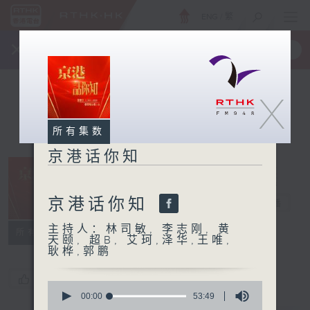
ENG
/
繁
×
全新 RTHK On The Go
取得
一手掌握 RTHK 电台、电视节目
X
所有集数
京港话你知
京港话你知
京港话你知
电台直播
主持人：林司敏, 李志刚, 黄
所有集数
天颐, 超B, 艾珂,泽华,王唯,
耿桦,郭鹏
您喜欢这个节目吗?
0
seconds
00:00
53:49
of