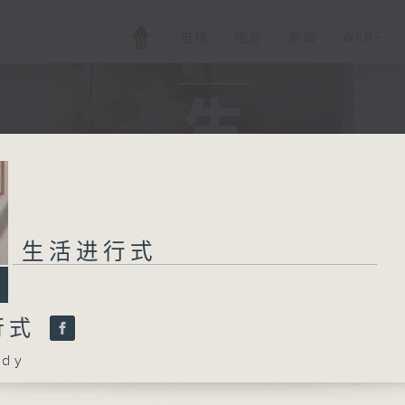
电视
电台
新闻
WEB+
生活进行式
行式
dy