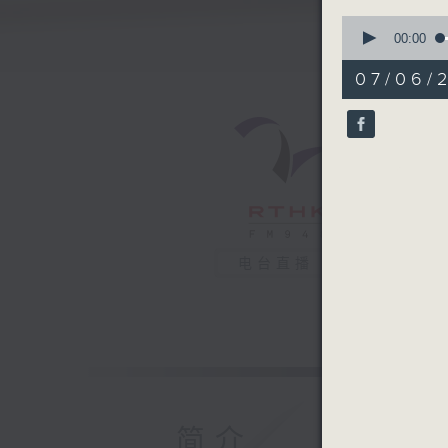
0
seconds
00:00
of
52
07/06/2
minutes,
33
seconds
90%
电台直播
简介