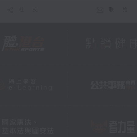
社 交
联 络