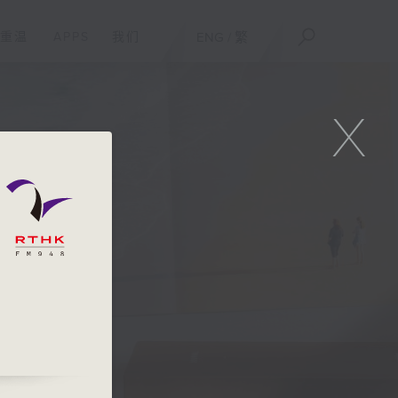
重温
APPS
我们
ENG
/
繁
X