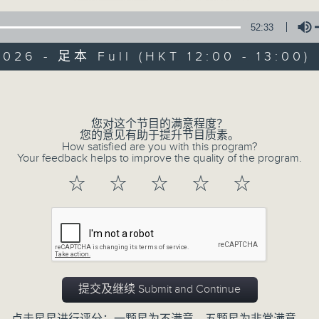
52:33
026 - 足本 Full (HKT 12:00 - 13:00)
Volume
您对这个节目的满意程度？
生活进行式
您的意见有助于提升节目质素。
How satisfied are you with this program?
Your feedback helps to improve the quality of the program.
所有集数
☆
☆
☆
☆
☆
您喜欢这个节目吗?
主持人：Hidy
提交及继续 Submit and Continue