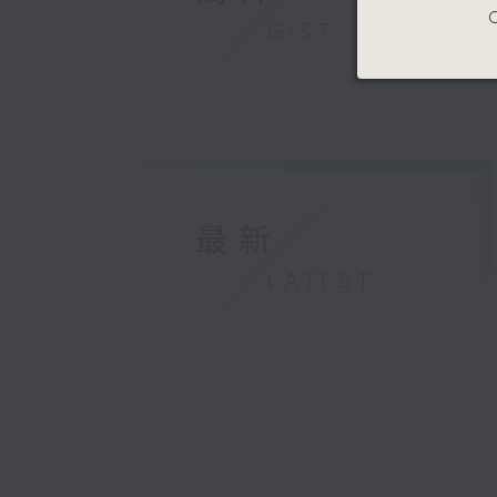
C
GIST
最新
LATEST