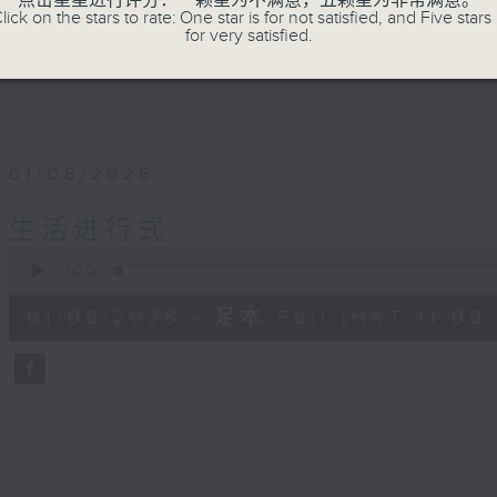
点击星星进行评分：一颗星为不满意，五颗星为非常满意。
lick on the stars to rate: One star is for not satisfied, and Five stars 
for very satisfied.
01/08/2026
生活进行式
0
seconds
00:00
of
52
01/08/2026 - 足本 Full (HKT 11:00 
minutes,
14
seconds
Volume
90%