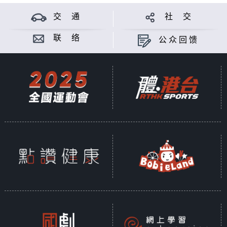
交 通
社 交
联 络
公众回馈