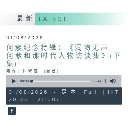
最新
LATEST
01/08/2026
何紫纪念特辑：《润物无声──
何紫和那时代人物访谈集》(下
集)
嘉宾：何紫薇 (编着)
0
seconds
00:00
23:44
of
23
01/08/2026 - 足本 Full (HKT
minutes,
20:30 - 21:00)
44
seconds