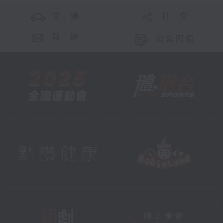
交 通
社 交
联 络
公众回馈