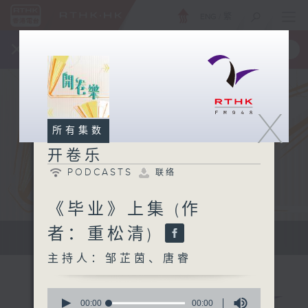
ENG
/
繁
×
全新 RTHK On The Go
取得
一手掌握 RTHK 电台、电视节目
X
所有集数
开卷乐
PODCASTS
联络
《毕业》上集 (作
者：重松清)
开拓文字新国度 带来阅读新感觉
主持人：邹芷茵、唐睿
0
seconds
00:00
00:00