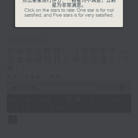
点击星星进行评分：一颗星为不满意，五颗
星为非常满意。
Click on the stars to rate: One star is for not
satisfied, and Five stars is for very satisfied.
最新
LATEST
01/08/2026
何紫纪念特辑：《润物无声──
何紫和那时代人物访谈集》(下
集)
嘉宾：何紫薇 (编着)
0
seconds
00:00
23:44
of
23
01/08/2026 - 足本 Full (HKT
minutes,
20:30 - 21:00)
44
seconds