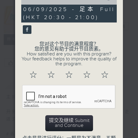
of
0
06/09/2025 - 足本 Full
seconds
(HKT 20:30 - 21:00)
开卷乐
电台直播
PODCASTS
联络
所有集数
您对这个节目的满意程度？
您的意见有助于提升节目质素。
How satisfied are you with this program?
Your feedback helps to improve the quality of
您喜欢这个节目吗?
the program.
☆
☆
☆
☆
☆
简介
GIST
主持人：邹芷茵、唐睿
开拓文字新国度，带来阅读新感觉。与你一起走
进文字世界，分享阅读的乐趣。
提交及继续 Submit
and Continue
#香港电台文教组