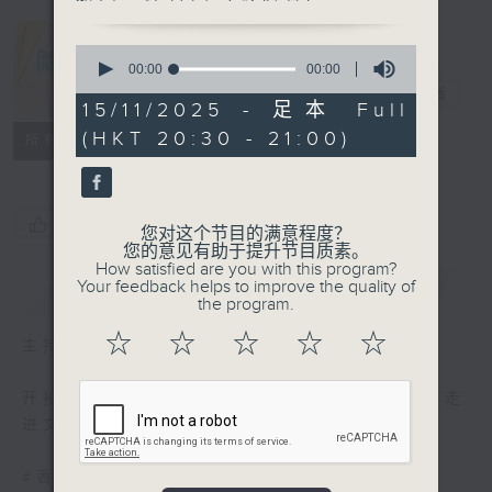
0
seconds
00:00
00:00
of
开卷乐
电台直播
0
15/11/2025 - 足本 Full
seconds
(HKT 20:30 - 21:00)
PODCASTS
联络
所有集数
您喜欢这个节目吗?
您对这个节目的满意程度？
您的意见有助于提升节目质素。
How satisfied are you with this program?
简介
Your feedback helps to improve the quality of
GIST
the program.
☆
☆
☆
☆
☆
主持人：邹芷茵
开拓文字新国度，带来阅读新感觉。与你一起走
进文字世界，分享阅读的乐趣。
#香港电台文教组