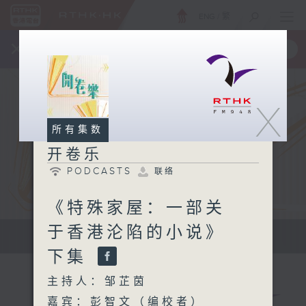
ENG
/
繁
×
全新 RTHK On The Go
取得
一手掌握 RTHK 电台、电视节目
X
所有集数
开卷乐
PODCASTS
联络
《特殊家屋：一部关
于香港沦陷的小说》
开拓文字新国度 带来阅读新感觉
下集
主持人：邹芷茵
嘉宾：彭智文（编校者）