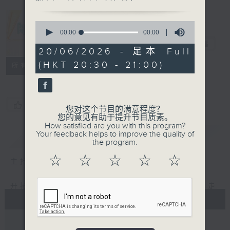
0
seconds
00:00
00:00
of
开卷乐
电台直播
0
20/06/2026 - 足本 Full
seconds
(HKT 20:30 - 21:00)
PODCASTS
联络
所有集数
您喜欢这个节目吗?
您对这个节目的满意程度？
您的意见有助于提升节目质素。
How satisfied are you with this program?
简介
Your feedback helps to improve the quality of
GIST
the program.
☆
☆
☆
☆
☆
主持人：郑政恒
开拓文字新国度，带来阅读新感觉。与你一起走
进文字世界，分享阅读的乐趣。
#香港电台文教组