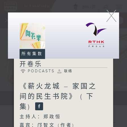
ENG
/
繁
X
×
全新 RTHK On The Go
取得
一手掌握 RTHK 电台、电视节目
所有集数
开卷乐
PODCASTS
联络
《薪火龙城 – 家国之
间的民生书院》 ( 下
开拓文字新国度 带来阅读新感觉
集)
主持人：郑政恒
嘉宾：邝智文 (作者)