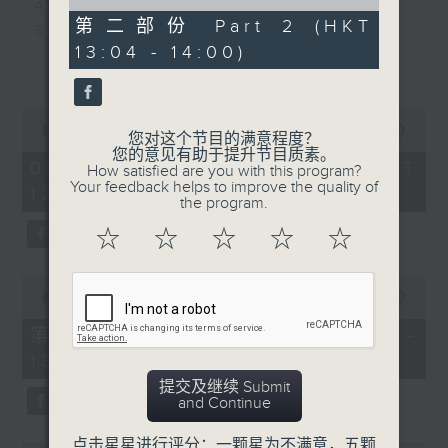
of
4. 一笔满意 - 洪嘉豪
16. 可以不可以 - Gordon
49
第二部份 Part 2 (HKT
5. 大团圆结局 - sica
Flanders ft. 张天赋
minutes,
13:04 - 14:00)
20
6. 我想和你虚度光阴 - 云浩影
17. 雪爱 - 云浩影
更多...
seconds
7. 你所打的号码暂时未能接通 - 曾比特
18. 不是那种励志歌 - 叶巧
8. If sunday never comes - 陈明憙
琳
0
9. 同往 - MIRROR
seconds
00:00
1:39:37
19. 心中有一千个钟- 关立
您对这个节目的满意程度？
of
10. 单眼皮爱大眼睛 - 周吉佩
您的意见有助于提升节目质素。
20. 保存到典藏区 - 钟蔚彤
1
08/08/2026 - 足本 Full (HKT
How satisfied are you with this program?
11. 有情人终成恶者 - 马天佑
hour,
Your feedback helps to improve the quality of
12:00 - 14:00)
39
12. 我已经准备好了 - Nat Chan
the program.
minutes,
13. 完全真空 - 陈凯琪
37
☆
☆
☆
☆
☆
seconds
14. 顾客永远是对的 - CY陈宗泽
15. 人间缺憾美 - 冯允谦
0
16. 一亿岁后- 洪助升
seconds
00:00
51:20
of
17. 残忍告别式 - 连诗雅
51
第一部份 Part 1 (HKT 12:04 -
18. 就在出口转右へ - Kendy Suen
minutes,
13:00)
20
19. Romantoxic - 张与辰
seconds
提交及继续 Submit
20. Syndicate - JFYT
and Continue
点击星星进行评分：一颗星为不满意，五颗