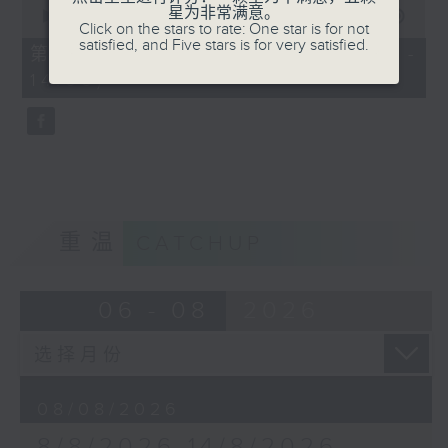
0
星为非常满意。
seconds
00:00
48:27
Click on the stars to rate: One star is for not
of
satisfied, and Five stars is for very satisfied.
48
第二部份 Part 2 (HKT 13:04 -
minutes,
14:00)
27
seconds
重温
CATCHUP
06 - 08
2026
08/08/2026
8/8/2026-14/8/2026