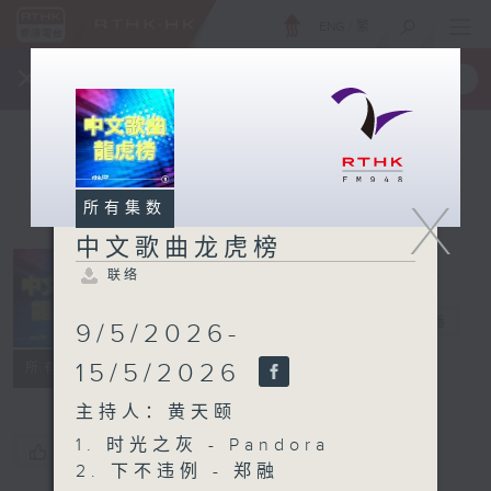
ENG
/
繁
×
全新 RTHK On The Go
取得
一手掌握 RTHK 电台、电视节目
X
所有集数
中文歌曲龙虎榜
联络
中文歌曲龙虎榜
电台直播
9/5/2026-
联络
15/5/2026
所有集数
主持人：黄天颐
1. 时光之灰 - Pandora
您喜欢这个节目吗?
2. 下不违例 - 郑融