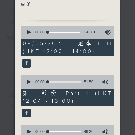
3. 哎哟 - 林暐竣
更多...
简介
GIST
4. 穿波鞋的恶魔- 洪嘉豪
5. CHANGE - 曾比特
主持人：黄天颐
6. 当我们不再说晚安 - 晚安
0
莉莉
seconds
00:00
1:41:01
of
7. The Red Button - 林智
反映本港乐坛，历史最悠久的中文歌曲排行榜。
1
09/05/2026 - 足本 Full
乐
hour,
(HKT 12:00 - 14:00)
41
8. 致我们消失的超能力 - 陈
minutes,
晓东
1
second
9. Break Me Down - 冯允
谦
最新
LATEST
0
10. 春季再遇 - IdG
seconds
00:00
51:50
of
Bubbles
51
第一部份 Part 1 (HKT
08/08/2026
11. 太阳之子 - 周杰伦
minutes,
12:04 - 13:00)
50
12. 深宵便利爱 - sica
8/8/2026-14/8/2026
seconds
13. Baby Savage - VIVA
1. 小狼 - 林暐竣
14. 未firm - 郑芷淇
2. 闹剧重演 - 黎展峯
15. 我很小朋友- Gareth.
0
3. 黑蛇传 - 李骏杰
T
seconds
00:00
49:20