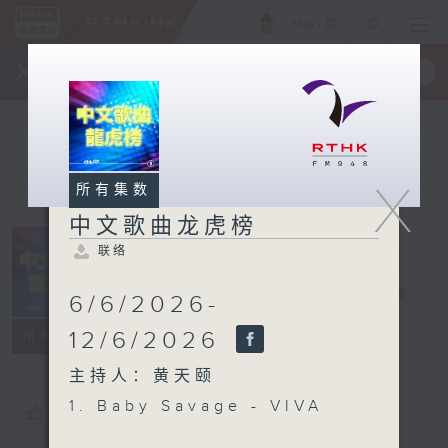
ENG
/
繁
×
全新 RTHK On The Go
取得
一手掌握 RTHK 电台、电视节目
X
所有集数
中文歌曲龙虎榜
联络
中文歌曲龙虎榜
电台直播
6/6/2026-
联络
12/6/2026
所有集数
主持人：黄天颐
1. Baby Savage - VIVA
您喜欢这个节目吗?