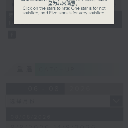
0
星为非常满意。
seconds
00:00
56:10
Click on the stars to rate: One star is for not
of
satisfied, and Five stars is for very satisfied.
56
第二部份 Part 2 (HKT 13:04 -
minutes,
14:00)
10
seconds
重温
CATCHUP
06 - 08
2026
08/08/2026
8/8/2026-14/8/2026