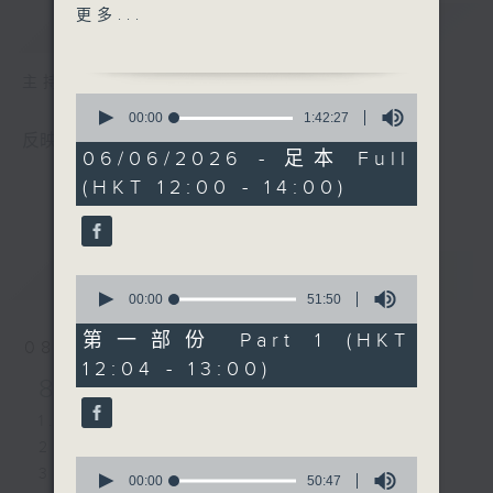
2. 黑绳 - Amy Lo
更多...
简介
GIST
3. 深宵便利爱 - sica
4. Colors in the Air 原色
主持人：黄天颐
- 炎明熹
0
5. Break Me Down - 冯允
seconds
00:00
1:42:27
of
谦
反映本港乐坛，历史最悠久的中文歌曲排行榜。
1
06/06/2026 - 足本 Full
6. 信天翁 - 许志安
hour,
(HKT 12:00 - 14:00)
42
7. 楼上的姐姐 - Honey
minutes,
Punch
27
seconds
8. 取消追踪 - 林暐竣
9. 灵魂上演 - 黄博
最新
LATEST
0
10. Textbook Romantics
seconds
00:00
51:50
of
- 魏浚笙
51
第一部份 Part 1 (HKT
08/08/2026
11. 不药而愈（国) - 卫兰
minutes,
12:04 - 13:00)
50
12. 要还 - 康堤
8/8/2026-14/8/2026
seconds
13. 爱丽丝疯游梦境 - 孙咏
1. 小狼 - 林暐竣
岚
2. 闹剧重演 - 黎展峯
14. 月亮代表我 - moon
0
3. 黑蛇传 - 李骏杰
tang
seconds
00:00
50:47