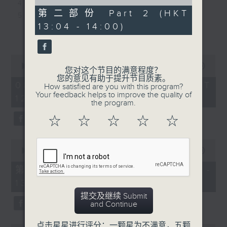
of
4. 一笔满意 - 洪嘉豪
15. 今世情人 - 周殷廷
50
第二部份 Part 2 (HKT
5. 大团圆结局 - sica
16. 楼梯等你 - 区子琳
minutes,
13:04 - 14:00)
47
6. 我想和你虚度光阴 - 云浩影
17. 散光 - 泳儿
更多...
seconds
7. 你所打的号码暂时未能接通 - 曾比特
18. Soul Beautiful - 张进
8. If sunday never comes - 陈明憙
翘
0
9. 同往 - MIRROR
seconds
00:00
1:52:00
19. 掟出去 - GND
您对这个节目的满意程度？
of
10. 单眼皮爱大眼睛 - 周吉佩
您的意见有助于提升节目质素。
20. 呆等 - 193
1
08/08/2026 - 足本 Full (HKT
How satisfied are you with this program?
11. 有情人终成恶者 - 马天佑
hour,
Your feedback helps to improve the quality of
12:04 - 14:00)
52
12. 我已经准备好了 - Nat Chan
the program.
minutes,
13. 完全真空 - 陈凯琪
0
☆
☆
☆
☆
☆
seconds
14. 顾客永远是对的 - CY陈宗泽
15. 人间缺憾美 - 冯允谦
0
16. 一亿岁后- 洪助升
seconds
00:00
56:10
of
17. 残忍告别式 - 连诗雅
56
第一部份 Part 1 (HKT 12:04 -
18. 就在出口转右へ - Kendy Suen
minutes,
13:00)
10
19. Romantoxic - 张与辰
seconds
提交及继续 Submit
20. Syndicate - JFYT
and Continue
点击星星进行评分：一颗星为不满意，五颗