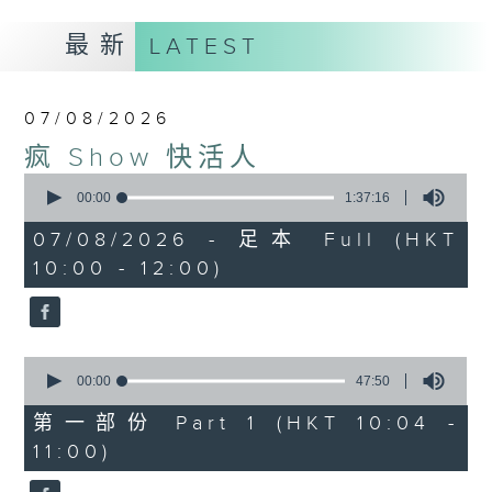
最新
LATEST
07/08/2026
疯 Show 快活人
0
seconds
00:00
1:37:16
of
1
07/08/2026 - 足本 Full (HKT
hour,
10:00 - 12:00)
37
minutes,
16
seconds
0
seconds
00:00
47:50
of
47
第一部份 Part 1 (HKT 10:04 -
minutes,
11:00)
50
seconds