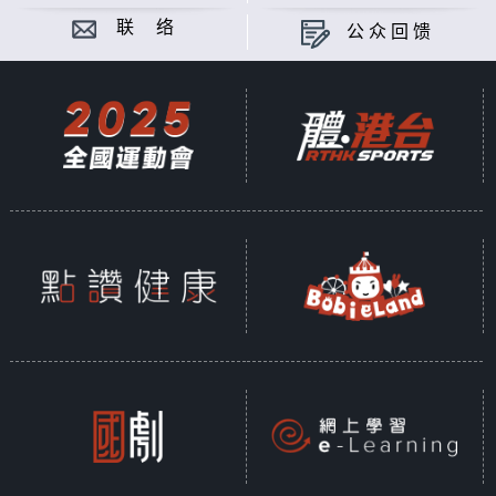
联 络
公众回馈