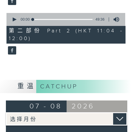
0
seconds
00:00
49:36
of
49
第二部份 Part 2 (HKT 11:04 -
minutes,
12:00)
36
seconds
重温
CATCHUP
07 - 08
2026