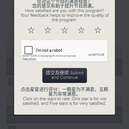
您对这个节目的满意程度？
您的意见有助于提升节目质素。
How satisfied are you with this program?
最新
LATEST
Your feedback helps to improve the quality of
the program.
☆
☆
☆
☆
☆
07/08/2026
疯 Show 快活人
0
seconds
00:00
1:37:16
of
1
07/08/2026 - 足本 Full (HKT
hour,
10:00 - 12:00)
37
提交及继续 Submit
minutes,
and Continue
16
seconds
点击星星进行评分：一颗星为不满意，五颗
星为非常满意。
0
Click on the stars to rate: One star is for not
seconds
00:00
47:50
satisfied, and Five stars is for very satisfied.
of
47
第一部份 Part 1 (HKT 10:04 -
minutes,
11:00)
50
seconds