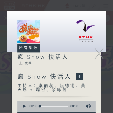
ENG
/
繁
×
全新 RTHK On The Go
取得
一手掌握 RTHK 电台、电视节目
X
所有集数
疯 Show 快活人
联络
疯 Show 快活人
主持人：李丽蕊、阮德锵、黄
天恩 + 爆谷、余咏茵
0
seconds
00:00
00:00
of