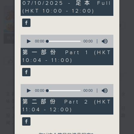
0
07/10/2025 - 足本 Full
seconds
(HKT 10:00 - 12:00)
疯 Show 快活
人
电台直播
0
联络
所有集数
seconds
00:00
00:00
of
0
第一部份 Part 1 (HKT
seconds
10:04 - 11:00)
您喜欢这个节目吗?
简介
GIST
0
seconds
00:00
00:00
主持人：李丽蕊、阮德锵、黄天恩 + 爆谷、余
of
0
第二部份 Part 2 (HKT
咏茵
seconds
一个消闲式的杂志节目，内容包罗万有，由每日
11:04 - 12:00)
报上热门新闻，到经典金曲，世界各地古怪趣
闻，到游戏都一应俱全。