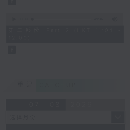
0
seconds
00:00
49:36
of
49
第二部份 Part 2 (HKT 11:04 -
minutes,
12:00)
36
seconds
重温
CATCHUP
07 - 08
2026