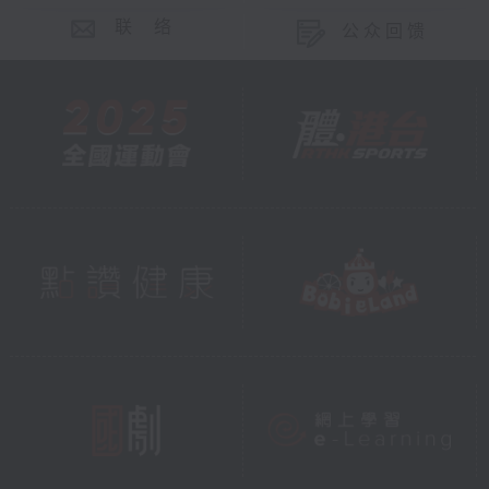
联 络
公众回馈