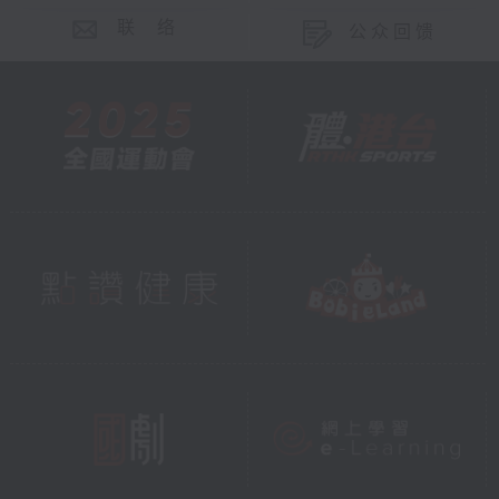
联 络
公众回馈