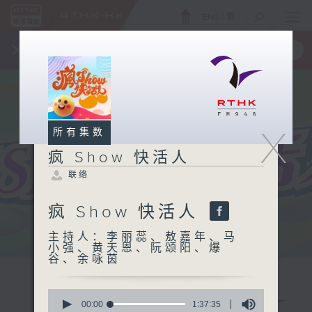
ENG
/
繁
×
全新 RTHK On The Go
取得
一手掌握 RTHK 电台、电视节目
X
所有集数
疯 Show 快活人
联络
疯 Show 快活人
主持人：李丽蕊、敖嘉年、马
小强、黄天恩、阮颂阳、爆
谷、余咏茵
0
seconds
00:00
1:37:35