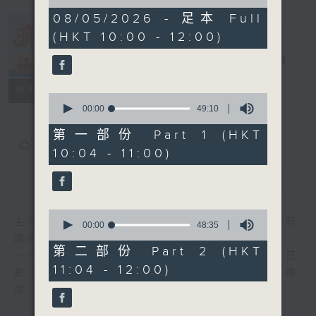
of
1
08/05/2026 - 足本 Full
hour,
(HKT 10:00 - 12:00)
37
疯 Show 快活
minutes,
人
35
电台直播
seconds
联络
所有集数
0
seconds
00:00
49:10
of
49
第一部份 Part 1 (HKT
minutes,
您喜欢这个节目吗?
10:04 - 11:00)
10
seconds
简介
GIST
0
主持人：李丽蕊、敖嘉年、马小强、黄天恩、阮
seconds
00:00
48:35
of
颂阳、爆谷、余咏茵
48
第二部份 Part 2 (HKT
一个消闲式的杂志节目，内容包罗万有，由每日
minutes,
11:04 - 12:00)
35
报上热门新闻，到经典金曲，世界各地古怪趣
seconds
闻，到游戏都一应俱全。