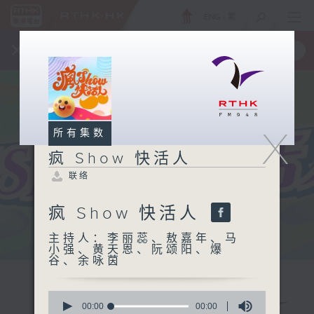
ENG
/
繁
×
全新 RTHK On The Go
取得
一手掌握 RTHK 电台、电视节目
X
所有集数
疯 Show 快活人
联络
疯 Show 快活人
主持人：李丽蕊、敖嘉年、马
小强、黄天恩、阮颂阳、爆
谷、余咏茵
0
seconds
00:00
00:00