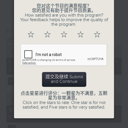
您对这个节目的满意程度？
您的意见有助于提升节目质素。
最新
LATEST
How satisfied are you with this program?
Your feedback helps to improve the quality of
the program.
07/08/2026
☆
☆
☆
☆
☆
疯 Show 快活人
0
seconds
00:00
1:37:16
of
1
07/08/2026 - 足本 Full (HKT
hour,
10:00 - 12:00)
37
minutes,
提交及继续 Submit
16
and Continue
seconds
点击星星进行评分：一颗星为不满意，五颗
0
星为非常满意。
seconds
00:00
47:50
Click on the stars to rate: One star is for not
of
satisfied, and Five stars is for very satisfied.
47
第一部份 Part 1 (HKT 10:04 -
minutes,
11:00)
50
seconds