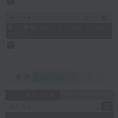
0
seconds
00:00
49:36
of
49
第二部份 Part 2 (HKT 11:04 -
minutes,
12:00)
36
seconds
重温
CATCHUP
07 - 08
2026