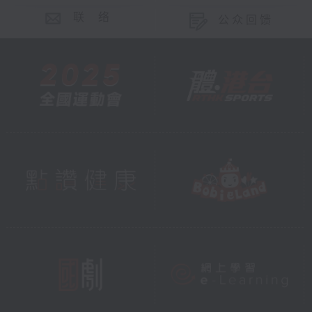
联 络
公众回馈