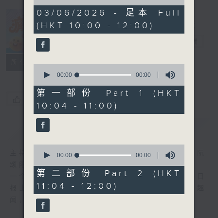
of
0
03/06/2026 - 足本 Full
seconds
(HKT 10:00 - 12:00)
疯 Show 快活
人
电台直播
联络
所有集数
0
seconds
00:00
00:00
of
0
第一部份 Part 1 (HKT
seconds
您喜欢这个节目吗?
10:04 - 11:00)
简介
GIST
0
主持人：李丽蕊、敖嘉年、马小强、黄天恩、阮
seconds
00:00
00:00
of
颂阳、爆谷、余咏茵
0
第二部份 Part 2 (HKT
一个消闲式的杂志节目，内容包罗万有，由每日
seconds
11:04 - 12:00)
报上热门新闻，到经典金曲，世界各地古怪趣
闻，到游戏都一应俱全。